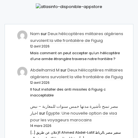
Nam
sur
Deux hélicoptères militaires algériens
survolent la ville frontalière de Figuig
12 avril 2026
Mais comment on peut accepter qu’un hélicoptère
d’une armée étrangère traverse notre frontière ?
Abdelhamid M
sur
Deux hélicoptères militaires
algériens survolent la ville frontalière de Figuig
12 avril 2026
Il faut installer des anti missiles à Figuig c
inacceptable
مصر تمنح تأشيرة مدتها خمس سنوات للمغاربة – نبض
اخبار
sur
Égypte: Une nouvelle option de visa
pour les voyageurs marocains
14 mars 2026
[…] الإعلان عن طريق Ahmed Abdel-Latifسفير مصر بالرباط.