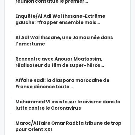
réunion constitue le premier…
Enquête/Al Adl Wal Ihssane-Extrême
gauche: “frapper ensemble mais…
Al Adl Wal Ihssane, une Jamaa née dans
l’amertume
Rencontre avec Anouar Moatassim,
réalisateur du film de super-héros…
Affaire Radi: la diaspora marocaine de
France dénonce toute…
Mohammed VI insiste sur le civisme dans la
lutte contre le Coronavirus
Maroc/Affaire Omar Radi: la tribune de trop
pour Orient XXI