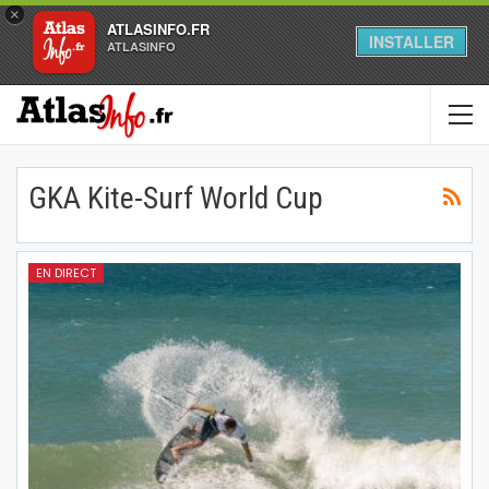
×
ATLASINFO.FR
INSTALLER
ATLASINFO
GKA Kite-Surf World Cup
EN DIRECT