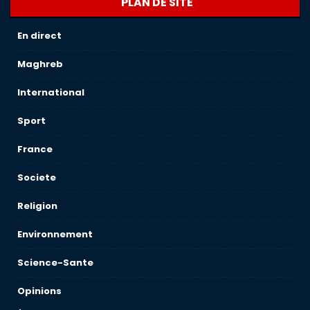
PLAN DE SITE
En direct
Maghreb
International
Sport
France
Societe
Religion
Environnement
Science-Sante
Opinions