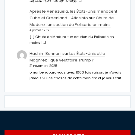
ووفقا له، فإن هذا الإجراء يهدف إلى […]
Après le Venezuela, les États-Unis menacent
Cuba et Groenland - Atlasinfo
sur
Chute de
Maduro : un soutien du Polisario en moins
4 janvier 2026
[…] Chute de Maduro : un soutien du Polisario en
moins […]
Hachim Bennani
sur
Les États-Unis et le
Maghreb : que veut faire Trump ?
21 novembre 2025
omar bendouro vous avez 1000 fois raison, je n'avais
jamais vu les choses de cette manière et je vous fait…