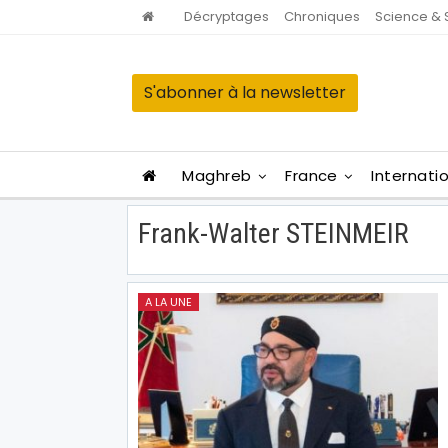
Décryptages
Chroniques
Science & 
S'abonner à la newsletter
Maghreb
France
Internati
Frank-Walter STEINMEIR
A LA UNE