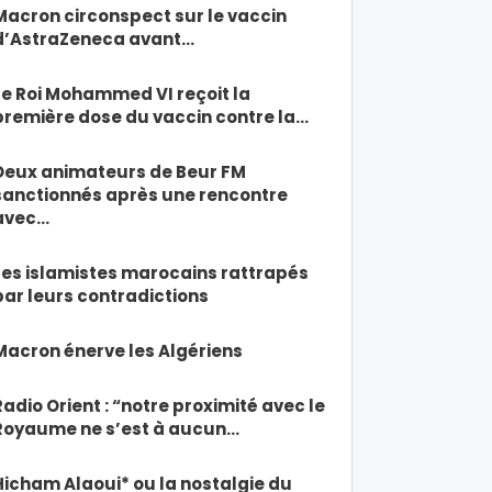
Macron circonspect sur le vaccin
d’AstraZeneca avant…
Le Roi Mohammed VI reçoit la
première dose du vaccin contre la…
Deux animateurs de Beur FM
sanctionnés après une rencontre
avec…
Les islamistes marocains rattrapés
par leurs contradictions
Macron énerve les Algériens
Radio Orient : “notre proximité avec le
Royaume ne s’est à aucun…
Hicham Alaoui* ou la nostalgie du