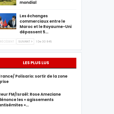
mondial
Les échanges
commerciaux entre le
Maroc et le Royaume-Uni
dépassent 5…
RÉCÉDENT
SUIVANT
1 De 30 845
LES PLUS LUS
France/ Polisario: sortir de la zone
grise
Beur FM/Israël: Rose Ameziane
dénonce les « agissements
antisémites »…