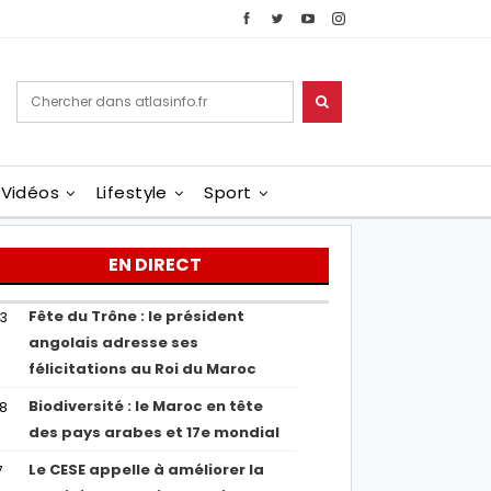
Vidéos
Lifestyle
Sport
EN DIRECT
Fête du Trône : le président
43
angolais adresse ses
félicitations au Roi du Maroc
Biodiversité : le Maroc en tête
38
des pays arabes et 17e mondial
Le CESE appelle à améliorer la
7