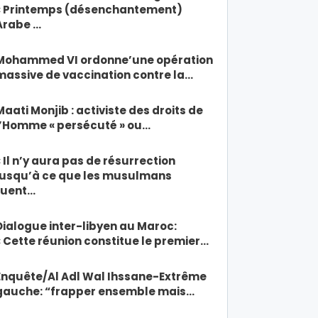
« Printemps (désenchantement)
Arabe …
Mohammed VI ordonne’une opération
massive de vaccination contre la…
Maati Monjib : activiste des droits de
l’Homme « persécuté » ou…
« Il n’y aura pas de résurrection
jusqu’à ce que les musulmans
tuent…
Dialogue inter-libyen au Maroc:
« Cette réunion constitue le premier…
Enquête/Al Adl Wal Ihssane-Extrême
gauche: “frapper ensemble mais…