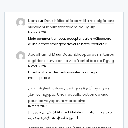
Nam
sur
Deux hélicoptères militaires algériens
survolent la ville frontalière de Figuig
12 avril 2026
Mais comment on peut accepter qu’un hélicoptère
d’une armée étrangère traverse notre frontière ?
Abdelhamid M
sur
Deux hélicoptères militaires
algériens survolent la ville frontalière de Figuig
12 avril 2026
Il faut installer des anti missiles à Figuig c
inacceptable
مصر تمنح تأشيرة مدتها خمس سنوات للمغاربة – نبض
اخبار
sur
Égypte: Une nouvelle option de visa
pour les voyageurs marocains
14 mars 2026
[…] الإعلان عن طريق Ahmed Abdel-Latifسفير مصر بالرباط.
ووفقا له، فإن هذا الإجراء يهدف إلى […]