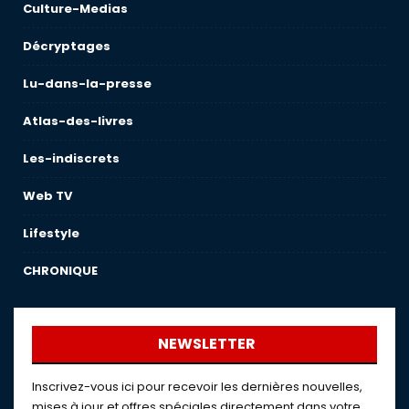
Culture-Medias
Décryptages
Lu-dans-la-presse
Atlas-des-livres
Les-indiscrets
Web TV
Lifestyle
CHRONIQUE
NEWSLETTER
Inscrivez-vous ici pour recevoir les dernières nouvelles,
mises à jour et offres spéciales directement dans votre