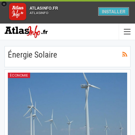
×
ATLASINFO.FR
INSTALLER
ATLASINFO
Énergie Solaire
ÉCONOMIE