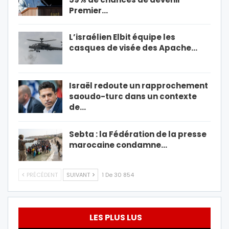
Premier…
L’israélien Elbit équipe les
casques de visée des Apache…
Israël redoute un rapprochement
saoudo-turc dans un contexte
de…
Sebta : la Fédération de la presse
marocaine condamne…
PRÉCÉDENT
SUIVANT
1 De 30 854
LES PLUS LUS