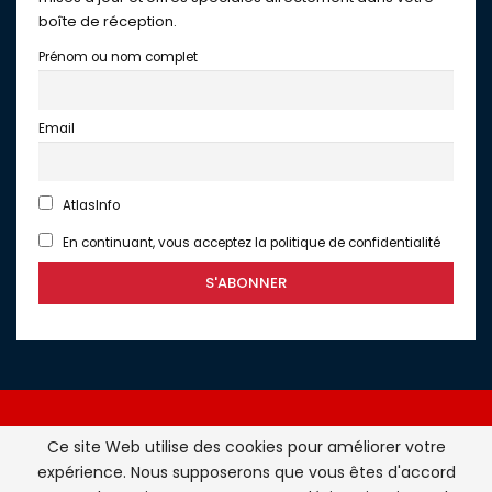
boîte de réception.
Prénom ou nom complet
Email
AtlasInfo
En continuant, vous acceptez la politique de confidentialité
Ce site Web utilise des cookies pour améliorer votre
expérience. Nous supposerons que vous êtes d'accord
Atlasinfo.fr : l'essentiel de l'actualité de la France et du