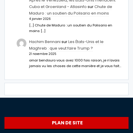
Après le Venezuela, les États-Unis menacent
Cuba et Groenland - Atlasinfo
sur
Chute de
Maduro : un soutien du Polisario en moins
4 janvier 2026
[…] Chute de Maduro : un soutien du Polisario en
moins […]
Hachim Bennani
sur
Les États-Unis et le
Maghreb : que veut faire Trump ?
21 novembre 2025
omar bendouro vous avez 1000 fois raison, je n'avais
jamais vu les choses de cette manière et je vous fait…
PLAN DE SITE