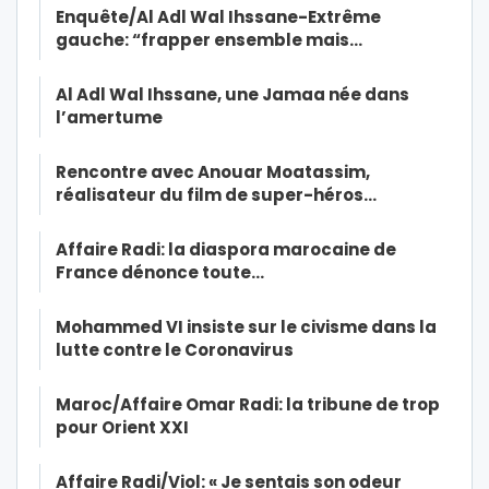
Enquête/Al Adl Wal Ihssane-Extrême
gauche: “frapper ensemble mais…
Al Adl Wal Ihssane, une Jamaa née dans
l’amertume
Rencontre avec Anouar Moatassim,
réalisateur du film de super-héros…
Affaire Radi: la diaspora marocaine de
France dénonce toute…
Mohammed VI insiste sur le civisme dans la
lutte contre le Coronavirus
Maroc/Affaire Omar Radi: la tribune de trop
pour Orient XXI
Affaire Radi/Viol: « Je sentais son odeur