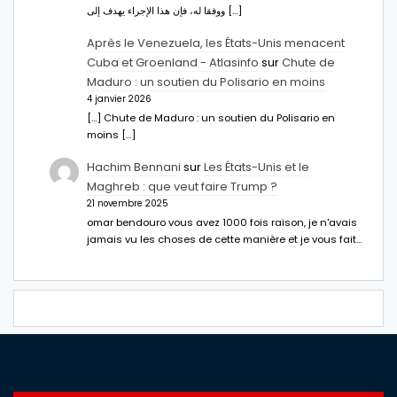
ووفقا له، فإن هذا الإجراء يهدف إلى […]
Après le Venezuela, les États-Unis menacent
Cuba et Groenland - Atlasinfo
sur
Chute de
Maduro : un soutien du Polisario en moins
4 janvier 2026
[…] Chute de Maduro : un soutien du Polisario en
moins […]
Hachim Bennani
sur
Les États-Unis et le
Maghreb : que veut faire Trump ?
21 novembre 2025
omar bendouro vous avez 1000 fois raison, je n'avais
jamais vu les choses de cette manière et je vous fait…