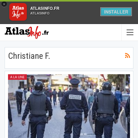
×
ATLASINFO.FR
INSTALLER
ATLASINFO
Christiane F.
A LA UNE