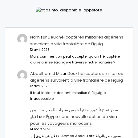
Nam
sur
Deux hélicoptères militaires algériens
survolent la ville frontalière de Figuig
12 avril 2026
Mais comment on peut accepter qu’un hélicoptère
d’une armée étrangère traverse notre frontière ?
Abdelhamid M
sur
Deux hélicoptères militaires
algériens survolent la ville frontalière de Figuig
12 avril 2026
Il faut installer des anti missiles à Figuig c
inacceptable
مصر تمنح تأشيرة مدتها خمس سنوات للمغاربة – نبض
اخبار
sur
Égypte: Une nouvelle option de visa
pour les voyageurs marocains
14 mars 2026
[…] الإعلان عن طريق Ahmed Abdel-Latifسفير مصر بالرباط.