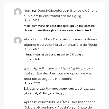
Nam
sur
Deux hélicoptères militaires algériens
survolent la ville frontalière de Figuig
12 avril 2026
Mais comment on peut accepter qu’un hélicoptère
d’une armée étrangère traverse notre frontière ?
Abdelhamid M
sur
Deux hélicoptères militaires
algériens survolent la ville frontalière de Figuig
12 avril 2026
Il faut installer des anti missiles à Figuig c
inacceptable
مصر تمنح تأشيرة مدتها خمس سنوات للمغاربة – نبض
اخبار
sur
Égypte: Une nouvelle option de visa
pour les voyageurs marocains
14 mars 2026
[…] الإعلان عن طريق Ahmed Abdel-Latifسفير مصر بالرباط.
ووفقا له، فإن هذا الإجراء يهدف إلى […]
Après le Venezuela, les États-Unis menacent
Cuba et Groenland - Atlasinfo
sur
Chute de