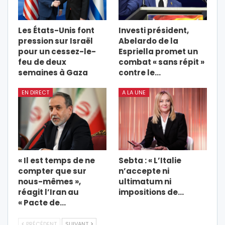
Les États-Unis font
Investi président,
pression sur Israël
Abelardo de la
pour un cessez-le-
Espriella promet un
feu de deux
combat « sans répit »
semaines à Gaza
contre le…
EN DIRECT
A LA UNE
« Il est temps de ne
Sebta : « L’Italie
compter que sur
n’accepte ni
nous-mêmes »,
ultimatum ni
réagit l’Iran au
impositions de…
« Pacte de…
PRÉCÉDENT
SUIVANT