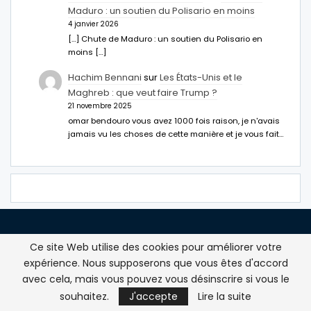
Maduro : un soutien du Polisario en moins
4 janvier 2026
[…] Chute de Maduro : un soutien du Polisario en
moins […]
Hachim Bennani
sur
Les États-Unis et le
Maghreb : que veut faire Trump ?
21 novembre 2025
omar bendouro vous avez 1000 fois raison, je n'avais
jamais vu les choses de cette manière et je vous fait…
Ce site Web utilise des cookies pour améliorer votre
expérience. Nous supposerons que vous êtes d'accord
PLAN DE SITE
avec cela, mais vous pouvez vous désinscrire si vous le
souhaitez.
J'accepte
Lire la suite
En direct