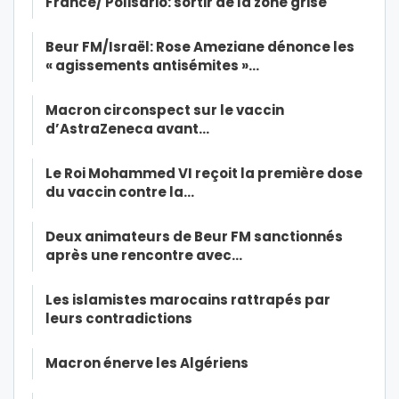
France/ Polisario: sortir de la zone grise
Beur FM/Israël: Rose Ameziane dénonce les
« agissements antisémites »…
Macron circonspect sur le vaccin
d’AstraZeneca avant…
Le Roi Mohammed VI reçoit la première dose
du vaccin contre la…
Deux animateurs de Beur FM sanctionnés
après une rencontre avec…
Les islamistes marocains rattrapés par
leurs contradictions
Macron énerve les Algériens