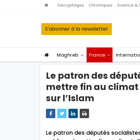
Décryptages
Chroniques
Science & 
S'abonner à la newsletter
Maghreb
France
Internati
Le patron des députés
mettre fin au climat
sur l’Islam
Le patron des députés socialistes