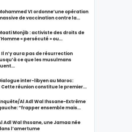
Mohammed VI ordonne’une opération
massive de vaccination contre la…
Maati Monjib : activiste des droits de
l’Homme « persécuté » ou…
« Il n’y aura pas de résurrection
jusqu’à ce que les musulmans
tuent…
Dialogue inter-libyen au Maroc:
« Cette réunion constitue le premier…
Enquête/Al Adl Wal Ihssane-Extrême
gauche: “frapper ensemble mais…
Al Adl Wal Ihssane, une Jamaa née
dans l’amertume