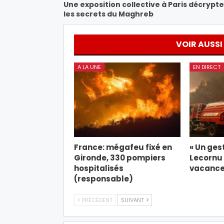
Une exposition collective à Paris décrypte
les secrets du Maghreb
VOIR AUSSI
A LA UNE
EN DIRECT
France: mégafeu fixé en
« Un gest
Gironde, 330 pompiers
Lecornu 
hospitalisés
vacance
(responsable)
PRÉCÉDENT
SUIVANT