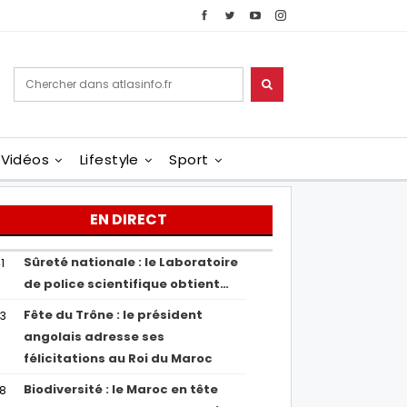
Vidéos
Lifestyle
Sport
EN DIRECT
Sûreté nationale : le Laboratoire
1
de police scientifique obtient…
Fête du Trône : le président
43
angolais adresse ses
félicitations au Roi du Maroc
Biodiversité : le Maroc en tête
38