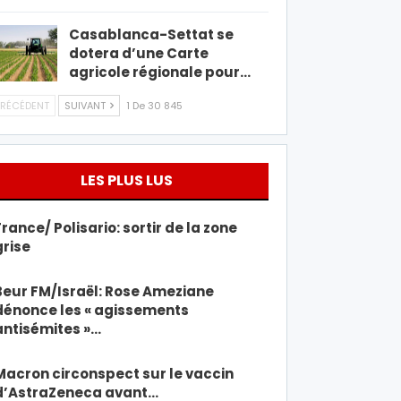
Casablanca-Settat se
dotera d’une Carte
agricole régionale pour…
RÉCÉDENT
SUIVANT
1 De 30 845
LES PLUS LUS
France/ Polisario: sortir de la zone
grise
Beur FM/Israël: Rose Ameziane
dénonce les « agissements
antisémites »…
Macron circonspect sur le vaccin
d’AstraZeneca avant…