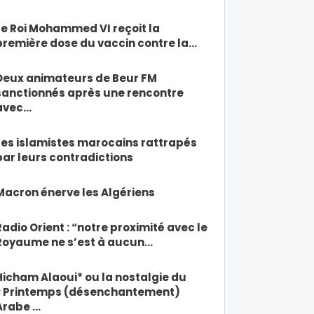
Le Roi Mohammed VI reçoit la
première dose du vaccin contre la…
Deux animateurs de Beur FM
sanctionnés après une rencontre
avec…
Les islamistes marocains rattrapés
par leurs contradictions
Macron énerve les Algériens
Radio Orient : “notre proximité avec le
Royaume ne s’est à aucun…
Hicham Alaoui* ou la nostalgie du
« Printemps (désenchantement)
Arabe …