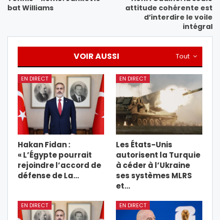
bat Williams
attitude cohérente est
d’interdire le voile
intégral
VOIR AUSSI
Tout
EN DIRECT
EN DIRECT
Hakan Fidan :
Les États-Unis
« L’Égypte pourrait
autorisent la Turquie
rejoindre l’accord de
à céder à l’Ukraine
défense de La…
ses systèmes MLRS
et…
EN DIRECT
EN DIRECT