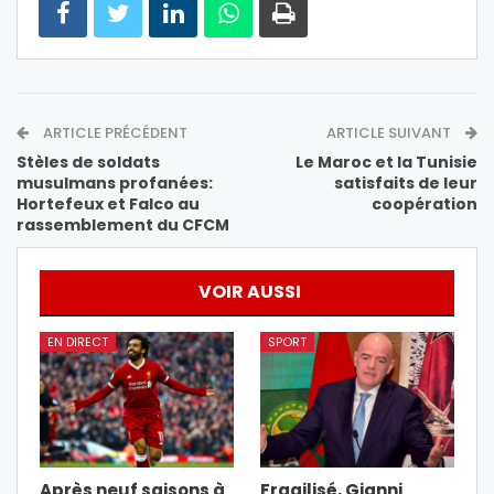
ARTICLE PRÉCÉDENT
ARTICLE SUIVANT
Stèles de soldats
Le Maroc et la Tunisie
musulmans profanées:
satisfaits de leur
Hortefeux et Falco au
coopération
rassemblement du CFCM
VOIR AUSSI
EN DIRECT
SPORT
Après neuf saisons à
Fragilisé, Gianni