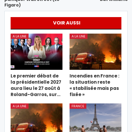
Figaro)
VOIR AUSSI
A LA UNE
A LA UNE
Le premier débat de
Incendies en France :
la présidentielle 2027
la situation reste
aura lieu le 27 août à
« stabilisée mais pas
Roland-Garros, sur…
fixée »
A LA UNE
FRANCE