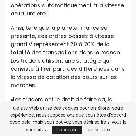
opérations automatiquement à la vitesse
de la lumière !
Ainsi, telle que la planète finance se
présente, ces ordres passés à vitesse
grand V représentent 60 à 70% de la
totalité des transactions dans le monde.
Les traders utilisent une stratégie qui
consiste à tirer parti des différences dans
la vitesse de cotation des cours sur les
marchés.
«Les traders ont le droit de faire ça, la
régulation ne leur interdit pas. Le
Ce site Web utilise des cookies pour améliorer votre
problème qu’il y a eu hier n’est pas
expérience. Nous supposerons que vous êtes d'accord
avec cela, mais vous pouvez vous désinscrire si vous le
étonnant. Ce qui est consternant, c’est
souhaitez.
J'accepte
Lire la suite
l’absence de contrôle qui existe dans la