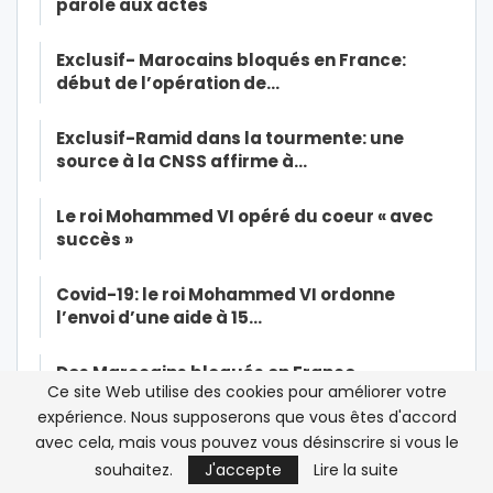
parole aux actes
Exclusif- Marocains bloqués en France:
début de l’opération de…
Exclusif-Ramid dans la tourmente: une
source à la CNSS affirme à…
Le roi Mohammed VI opéré du coeur « avec
succès »
Covid-19: le roi Mohammed VI ordonne
l’envoi d’une aide à 15…
Des Marocains bloqués en France
Ce site Web utilise des cookies pour améliorer votre
manifestent devant l’ambassade…
expérience. Nous supposerons que vous êtes d'accord
avec cela, mais vous pouvez vous désinscrire si vous le
Colonisation: le Parlement tunisien renonce
souhaitez.
J'accepte
Lire la suite
à demander des excuses à…