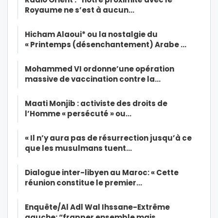
Royaume ne s’est à aucun…
Hicham Alaoui* ou la nostalgie du
« Printemps (désenchantement) Arabe …
Mohammed VI ordonne’une opération
massive de vaccination contre la…
Maati Monjib : activiste des droits de
l’Homme « persécuté » ou…
« Il n’y aura pas de résurrection jusqu’à ce
que les musulmans tuent…
Dialogue inter-libyen au Maroc: « Cette
réunion constitue le premier…
Enquête/Al Adl Wal Ihssane-Extrême
gauche: “frapper ensemble mais…