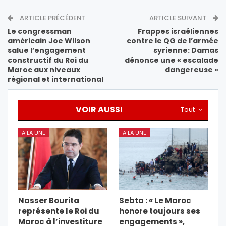
ARTICLE PRÉCÉDENT
ARTICLE SUIVANT
Le congressman
Frappes israéliennes
américain Joe Wilson
contre le QG de l’armée
salue l’engagement
syrienne: Damas
constructif du Roi du
dénonce une « escalade
Maroc aux niveaux
dangereuse »
régional et international
VOIR AUSSI
Tout
A LA UNE
A LA UNE
Nasser Bourita
Sebta : « Le Maroc
représente le Roi du
honore toujours ses
Maroc à l’investiture
engagements »,