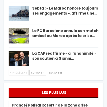
Sebta : « Le Maroc honore toujours
ses engagements », affirme une…
Le FC Barcelone annule son match
amical au Maroc après la crise…
La CAF réaffirme « à l’unanimité »
son soutien à Gianni…
PRÉCÉDENT
SUIVANT
1 De 30 841
LES PLUS LUS
France/ Polisario: sortir de la zone grise