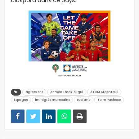
diaspora dans ce pays.
agressions
Ahmed Lmazlougui
ATCM Argenteuil
Espagne
immigrés marocains
racisme
Torre Pacheco