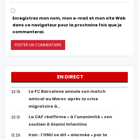
Enregistrez mon nom, mon e-mail et mon site Web
dans ce navigateur pour la prochaine fois que je
commenterai.
EN DIRECT
Le FC Barcelone annule son match
23:19
amical au Maroc après la crise
migratoire à…
La CAF réaffirme « à l’unanimité » son
23:13
soutien à Gianni Infantino
Iran : l’ONU se dit « alarmée » par la
13:29