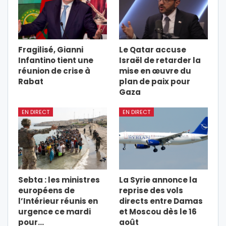
Fragilisé, Gianni
Le Qatar accuse
Infantino tient une
Israël de retarder la
réunion de crise à
mise en œuvre du
Rabat
plan de paix pour
Gaza
EN DIRECT
EN DIRECT
Sebta : les ministres
La Syrie annonce la
européens de
reprise des vols
l’Intérieur réunis en
directs entre Damas
urgence ce mardi
et Moscou dès le 16
pour…
août