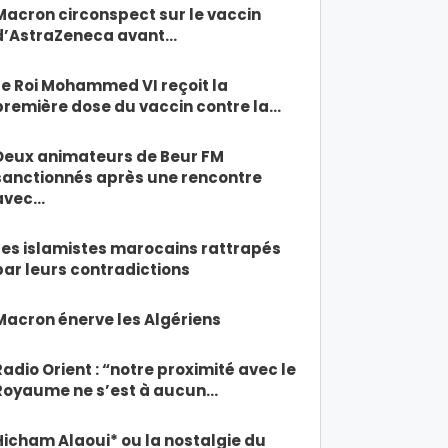
Macron circonspect sur le vaccin
d’AstraZeneca avant…
Le Roi Mohammed VI reçoit la
première dose du vaccin contre la…
Deux animateurs de Beur FM
sanctionnés après une rencontre
avec…
Les islamistes marocains rattrapés
par leurs contradictions
Macron énerve les Algériens
Radio Orient : “notre proximité avec le
Royaume ne s’est à aucun…
Hicham Alaoui* ou la nostalgie du