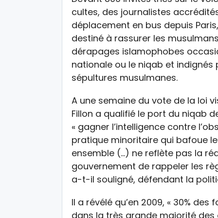
cultes, des journalistes accrédité
déplacement en bus depuis Paris,
destiné à rassurer les musulmans
dérapages islamophobes occasionn
nationale ou le niqab et indignés 
sépultures musulmanes.
A une semaine du vote de la loi vis
Fillon a qualifié le port du niqab d
« gagner l’intelligence contre l’ob
pratique minoritaire qui bafoue l
ensemble (…) ne reflète pas la réali
gouvernement de rappeler les règ
a-t-il souligné, défendant la pol
Il a révélé qu’en 2009, « 30% des 
dans la très grande majorité des