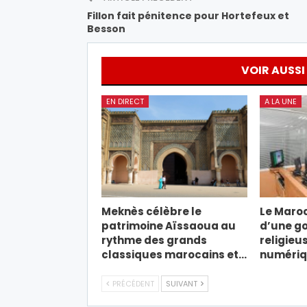
Fillon fait pénitence pour Hortefeux et
Besson
VOIR AUSSI
EN DIRECT
A LA UNE
Meknès célèbre le
Le Maroc
patrimoine Aïssaoua au
d’une g
rythme des grands
religieus
classiques marocains et…
numéri
PRÉCÉDENT
SUIVANT