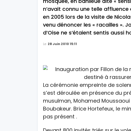
mosquée, en banlieue dite « sensi
n’avait connu une telle affluence e
en 2005 lors de la visite de Nicola
venu dénoncer les « racailles ». 
d’Oise ne s’étaient sentis aussi h
Le
28 Juin 2010 15:11
La cérémonie empreinte de solenni
s’est déroulée en présence du pré
musulman, Mohamed Moussaoui et 
Boubakeur. Brice Hortefeux, le minis
pas présent .
Devant 800 invités triés sur le vo