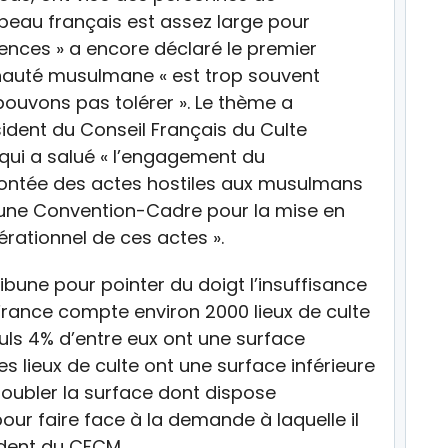
peau français est assez large pour
ences » a encore déclaré le premier
nauté musulmane « est trop souvent
pouvons pas tolérer ». Le thème a
ident du Conseil Français du Culte
i a salué « l’engagement du
ontée des actes hostiles aux musulmans
’une Convention-Cadre pour la mise en
érationnel de ces actes ».
ibune pour pointer du doigt l’insuffisance
 France compte environ 2000 lieux de culte
uls 4% d’entre eux ont une surface
s lieux de culte ont une surface inférieure
 doubler la surface dont dispose
ur faire face à la demande à laquelle il
ident du CFCM.