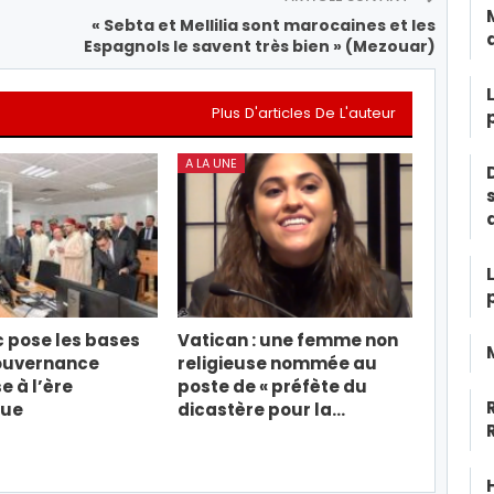
« Sebta et Mellilia sont marocaines et les
Espagnols le savent très bien » (Mezouar)
Plus D'articles De L'auteur
A LA UNE
 pose les bases
Vatican : une femme non
ouvernance
religieuse nommée au
e à l’ère
poste de « préfète du
que
dicastère pour la…