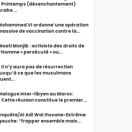
« Printemps (désenchantement)
Arabe …
Mohammed VI ordonne’une opération
massive de vaccination contre la…
Maati Monjib : activiste des droits de
l’Homme « persécuté » ou…
« Il n’y aura pas de résurrection
jusqu’à ce que les musulmans
tuent…
Dialogue inter-libyen au Maroc:
« Cette réunion constitue le premier…
Enquête/Al Adl Wal Ihssane-Extrême
gauche: “frapper ensemble mais…