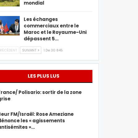
mondial
Les échanges
commerciaux entre le
Maroc et le Royaume-Uni
dépassent 5…
RÉCÉDENT
SUIVANT
1 De 30 845
LES PLUS LUS
France/ Polisario: sortir de la zone
grise
Beur FM/Israël: Rose Ameziane
dénonce les « agissements
antisémites »…