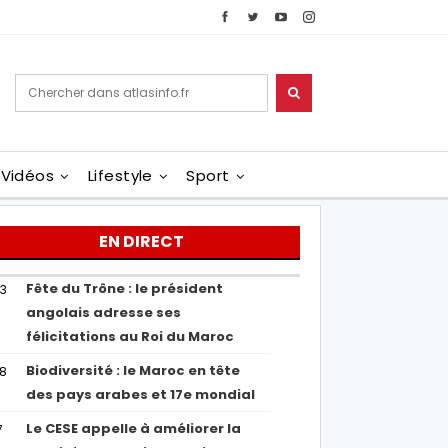
Vidéos
Lifestyle
Sport
EN DIRECT
Fête du Trône : le président
43
angolais adresse ses
félicitations au Roi du Maroc
Biodiversité : le Maroc en tête
38
des pays arabes et 17e mondial
Le CESE appelle à améliorer la
7