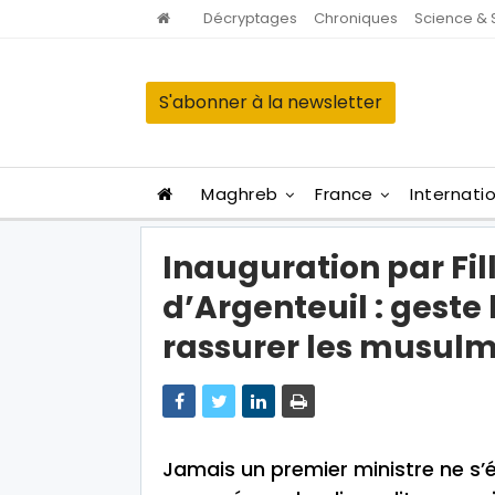
Décryptages
Chroniques
Science & 
S'abonner à la newsletter
Maghreb
France
Internati
Inauguration par Fi
d’Argenteuil : geste 
rassurer les musul
Jamais un premier ministre ne s’é