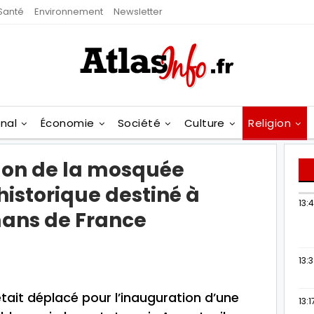
Santé
Environnement
Newsletter
onal
Économie
Société
Culture
Religion
llon de la mosquée
historique destiné à
13:
mans de France
13:
tait déplacé pour l’inauguration d’une
13:1