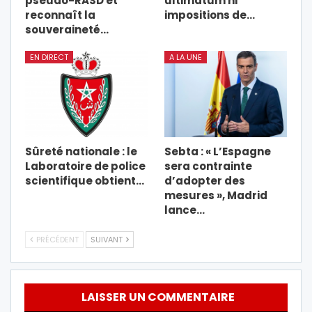
pseudo-RASD et
ultimatum ni
reconnaît la
impositions de…
souveraineté…
EN DIRECT
A LA UNE
Sûreté nationale : le
Sebta : « L’Espagne
Laboratoire de police
sera contrainte
scientifique obtient…
d’adopter des
mesures », Madrid
lance…
PRÉCÉDENT
SUIVANT
LAISSER UN COMMENTAIRE