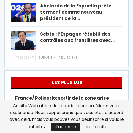
Abelardo de la Espriella prête
serment comme nouveau
président de la…
Sebta : l’Espagne rétablit des
contrôles aux frontières avec…
PRÉCÉDENT
SUIVANT
1 De 30 848
LES PLUS LUS
France/ Polisario: sortir de la zone grise
Ce site Web utilise des cookies pour améliorer votre
expérience. Nous supposerons que vous êtes d'accord
Beur FM/Israël: Rose Ameziane dénonce les
« agissements antisémites »…
avec cela, mais vous pouvez vous désinscrire si vous le
souhaitez.
J'accepte
Lire la suite