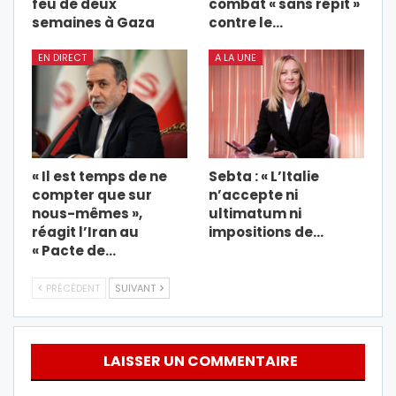
feu de deux
combat « sans répit »
semaines à Gaza
contre le…
EN DIRECT
A LA UNE
« Il est temps de ne
Sebta : « L’Italie
compter que sur
n’accepte ni
nous-mêmes »,
ultimatum ni
réagit l’Iran au
impositions de…
« Pacte de…
PRÉCÉDENT
SUIVANT
LAISSER UN COMMENTAIRE