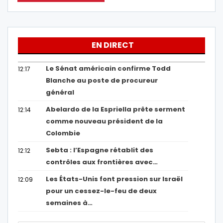
EN DIRECT
Le Sénat américain confirme Todd
12:17
Blanche au poste de procureur
général
Abelardo de la Espriella prête serment
12:14
comme nouveau président de la
Colombie
Sebta : l’Espagne rétablit des
12:12
contrôles aux frontières avec…
Les États-Unis font pression sur Israël
12:09
pour un cessez-le-feu de deux
semaines à…