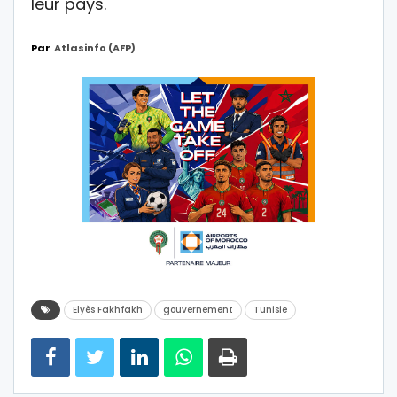
leur pays.
Par
Atlasinfo (AFP)
Elyès Fakhfakh
gouvernement
Tunisie