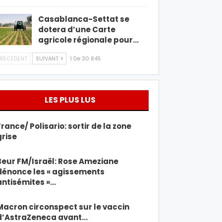
Casablanca-Settat se
dotera d’une Carte
agricole régionale pour…
RÉCÉDENT
SUIVANT
1 De 30 845
LES PLUS LUS
France/ Polisario: sortir de la zone
grise
Beur FM/Israël: Rose Ameziane
dénonce les « agissements
antisémites »…
Macron circonspect sur le vaccin
d’AstraZeneca avant…