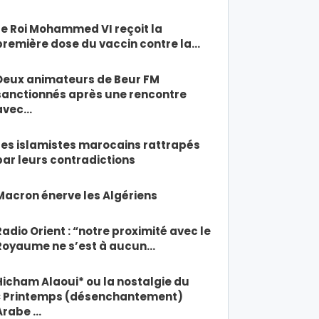
Le Roi Mohammed VI reçoit la
première dose du vaccin contre la…
Deux animateurs de Beur FM
sanctionnés après une rencontre
avec…
Les islamistes marocains rattrapés
par leurs contradictions
Macron énerve les Algériens
Radio Orient : “notre proximité avec le
Royaume ne s’est à aucun…
Hicham Alaoui* ou la nostalgie du
« Printemps (désenchantement)
Arabe …