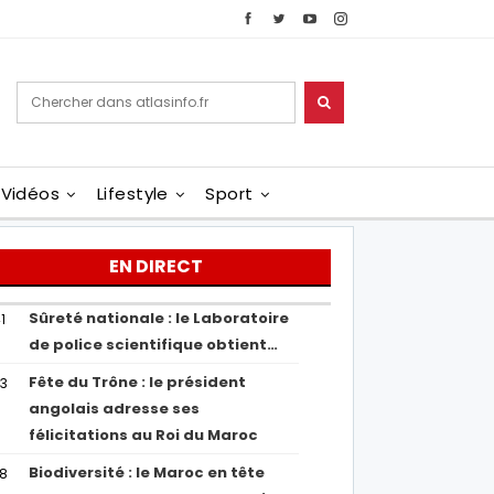
Vidéos
Lifestyle
Sport
EN DIRECT
Sûreté nationale : le Laboratoire
1
de police scientifique obtient…
Fête du Trône : le président
43
angolais adresse ses
félicitations au Roi du Maroc
Biodiversité : le Maroc en tête
38