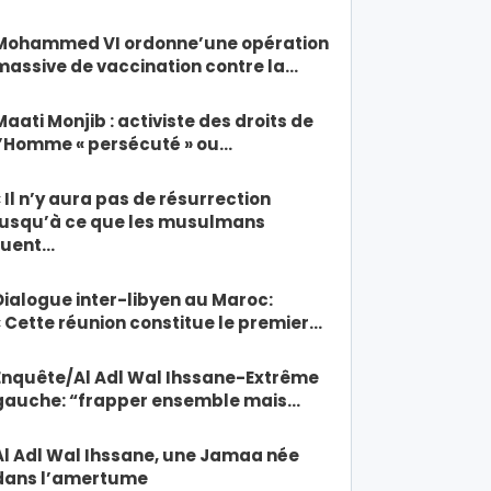
Mohammed VI ordonne’une opération
massive de vaccination contre la…
Maati Monjib : activiste des droits de
l’Homme « persécuté » ou…
« Il n’y aura pas de résurrection
jusqu’à ce que les musulmans
tuent…
Dialogue inter-libyen au Maroc:
« Cette réunion constitue le premier…
Enquête/Al Adl Wal Ihssane-Extrême
gauche: “frapper ensemble mais…
Al Adl Wal Ihssane, une Jamaa née
dans l’amertume