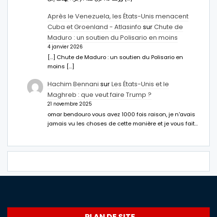
Après le Venezuela, les États-Unis menacent
Cuba et Groenland - Atlasinfo
sur
Chute de
Maduro : un soutien du Polisario en moins
4 janvier 2026
[…] Chute de Maduro : un soutien du Polisario en
moins […]
Hachim Bennani
sur
Les États-Unis et le
Maghreb : que veut faire Trump ?
21 novembre 2025
omar bendouro vous avez 1000 fois raison, je n'avais
jamais vu les choses de cette manière et je vous fait…
PLAN DE SITE