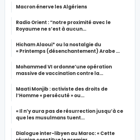
Macron énerve les Algériens
Radio Orient : “notre proximité avec le
Royaume ne s’est à aucun…
Hicham Alaoui* ou la nostalgie du
« Printemps (désenchantement) Arabe …
Mohammed VI ordonne’une opération
massive de vaccination contre la…
Maati Monjib : activiste des droits de
l’Homme « persécuté » ou…
« Il n’y aura pas de résurrection jusqu’à ce
que les musulmans tuent…
Dialogue inter-libyen au Maroc: « Cette
réunion constitue le premier…