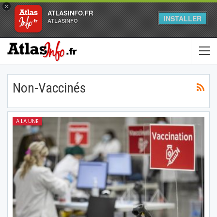
×
ATLASINFO.FR
INSTALLER
ATLASINFO
Non-Vaccinés
A LA UNE