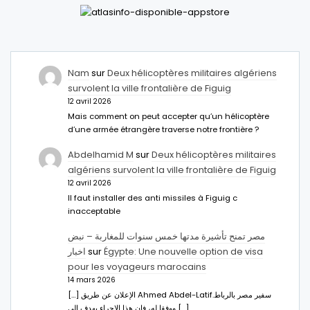
Nam
sur
Deux hélicoptères militaires algériens
survolent la ville frontalière de Figuig
12 avril 2026
Mais comment on peut accepter qu’un hélicoptère
d’une armée étrangère traverse notre frontière ?
Abdelhamid M
sur
Deux hélicoptères militaires
algériens survolent la ville frontalière de Figuig
12 avril 2026
Il faut installer des anti missiles à Figuig c
inacceptable
مصر تمنح تأشيرة مدتها خمس سنوات للمغاربة – نبض
اخبار
sur
Égypte: Une nouvelle option de visa
pour les voyageurs marocains
14 mars 2026
[…] الإعلان عن طريق Ahmed Abdel-Latifسفير مصر بالرباط.
ووفقا له، فإن هذا الإجراء يهدف إلى […]