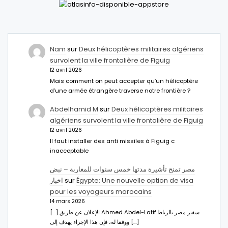
Nam
sur
Deux hélicoptères militaires algériens
survolent la ville frontalière de Figuig
12 avril 2026
Mais comment on peut accepter qu’un hélicoptère
d’une armée étrangère traverse notre frontière ?
Abdelhamid M
sur
Deux hélicoptères militaires
algériens survolent la ville frontalière de Figuig
12 avril 2026
Il faut installer des anti missiles à Figuig c
inacceptable
مصر تمنح تأشيرة مدتها خمس سنوات للمغاربة – نبض
اخبار
sur
Égypte: Une nouvelle option de visa
pour les voyageurs marocains
14 mars 2026
[…] الإعلان عن طريق Ahmed Abdel-Latifسفير مصر بالرباط.
ووفقا له، فإن هذا الإجراء يهدف إلى […]