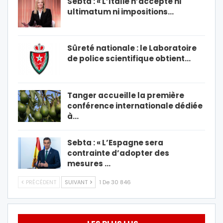
Sebta : « L’Italie n’accepte ni
ultimatum ni impositions…
Sûreté nationale : le Laboratoire
de police scientifique obtient…
Tanger accueille la première
conférence internationale dédiée
à…
Sebta : « L’Espagne sera
contrainte d’adopter des
mesures …
PRÉCÉDENT
SUIVANT
1 De 30 846