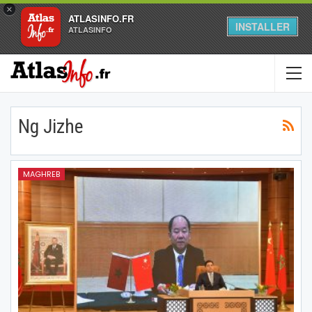
×
ATLASINFO.FR
INSTALLER
ATLASINFO
Ng Jizhe
MAGHREB