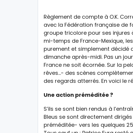
Règlement de compte à O.K. Corr
avec la Fédération française de f
groupe tricolore pour ses injure
mi-temps de France-Mexique, les 
purement et simplement décidé d
dimanche après-midi. Pas un jour
France ne soit écornée. Sur la pel
rêves…- des scènes complètement
des regards atterrés. En voici le ré
Une action préméditée ?
S’ils se sont bien rendus à l’entra
Bleus se sont directement dirigés
préméditée- vers les quelques 25
Tous sauf un : Patrice Evra res