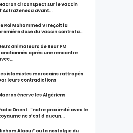
Macron circonspect sur le vaccin
d’AstraZeneca avant…
Le Roi Mohammed VI reçoit la
première dose du vaccin contre la…
Deux animateurs de Beur FM
sanctionnés après une rencontre
avec…
Les islamistes marocains rattrapés
par leurs contradictions
Macron énerve les Algériens
Radio Orient : “notre proximité avec le
Royaume ne s’est à aucun…
Hicham Alaoui* ou la nostalgie du