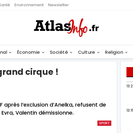
Santé
Environnement
Newsletter
onal
Économie
Société
Culture
Religion
grand cirque !
13:
FF après l’exclusion d’Anelka, refusent de
13:1
à Evra, Valentin démissionne.
SPORT