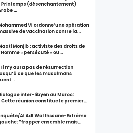
« Printemps (désenchantement)
Arabe …
Mohammed VI ordonne’une opération
massive de vaccination contre la…
Maati Monjib : activiste des droits de
l’Homme « persécuté » ou…
« Il n’y aura pas de résurrection
jusqu’à ce que les musulmans
tuent…
Dialogue inter-libyen au Maroc:
« Cette réunion constitue le premier…
Enquête/Al Adl Wal Ihssane-Extrême
gauche: “frapper ensemble mais…