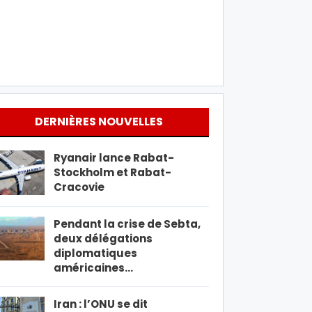
DERNIÈRES NOUVELLES
Ryanair lance Rabat-
Stockholm et Rabat-
Cracovie
Pendant la crise de Sebta,
deux délégations
diplomatiques
américaines…
Iran : l’ONU se dit