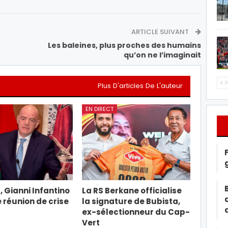
ARTICLE SUIVANT
Les baleines, plus proches des humains
qu’on ne l’imaginait
P
Plus D'articles De L'auteur
EN DIRECT
, Gianni Infantino
La RS Berkane officialise
e réunion de crise
la signature de Bubista,
ex-sélectionneur du Cap-
Vert