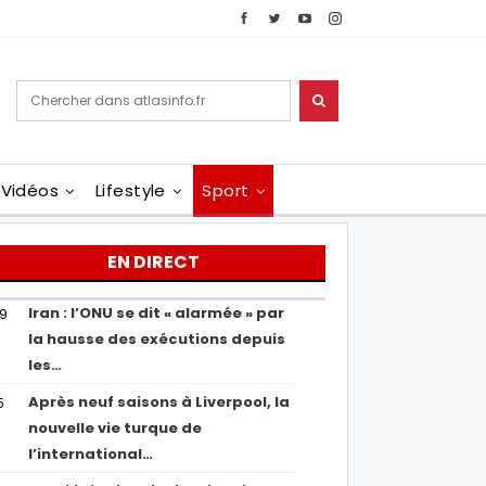
Vidéos
Lifestyle
Sport
EN DIRECT
Iran : l’ONU se dit « alarmée » par
29
la hausse des exécutions depuis
les…
Après neuf saisons à Liverpool, la
5
nouvelle vie turque de
l’international…