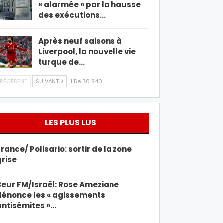
« alarmée » par la hausse
des exécutions…
Après neuf saisons à
Liverpool, la nouvelle vie
turque de…
RÉCÉDENT
SUIVANT
1 De 30 840
LES PLUS LUS
France/ Polisario: sortir de la zone
grise
Beur FM/Israël: Rose Ameziane
dénonce les « agissements
antisémites »…