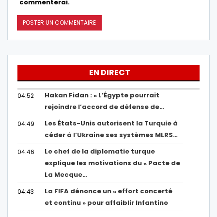
commenterai.
EN DIRECT
Hakan Fidan : « L’Égypte pourrait
04:52
rejoindre l’accord de défense de…
Les États-Unis autorisent la Turquie à
04:49
céder à l’Ukraine ses systèmes MLRS…
Le chef de la diplomatie turque
04:46
explique les motivations du « Pacte de
La Mecque…
La FIFA dénonce un « effort concerté
04:43
et continu » pour affaiblir Infantino