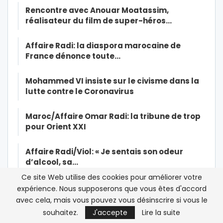
Rencontre avec Anouar Moatassim,
réalisateur du film de super-héros…
Affaire Radi: la diaspora marocaine de
France dénonce toute…
Mohammed VI insiste sur le civisme dans la
lutte contre le Coronavirus
Maroc/Affaire Omar Radi: la tribune de trop
pour Orient XXI
Affaire Radi/Viol: « Je sentais son odeur
d’alcool, sa…
Ce site Web utilise des cookies pour améliorer votre
Qui a encore peur de Human Rights Watch ?
expérience. Nous supposerons que vous êtes d'accord
avec cela, mais vous pouvez vous désinscrire si vous le
Exclusif-Sexe, mensonges et vidéo : la
souhaitez.
J'accepte
Lire la suite
victime présumée du viol est…