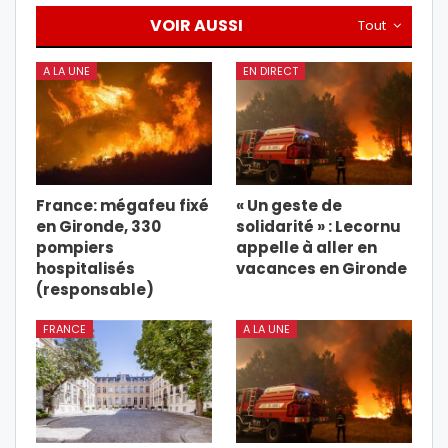
VOIR AUSSI
Tout
A LA UNE
EN DIRECT
France: mégafeu fixé
« Un geste de
en Gironde, 330
solidarité » : Lecornu
pompiers
appelle à aller en
hospitalisés
vacances en Gironde
(responsable)
FRANCE
A LA UNE