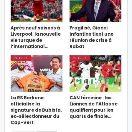
Après neuf saisons à
Fragilisé, Gianni
Liverpool, la nouvelle
Infantino tient une
vie turque de
réunion de crise à
l’international…
Rabat
EN DIRECT
EN DIRECT
La RS Berkane
CAN féminine : les
officialise la
Lionnes de l’Atlas se
signature de Bubista,
qualifient pour les
ex-sélectionneur du
quarts de finale…
Cap-Vert