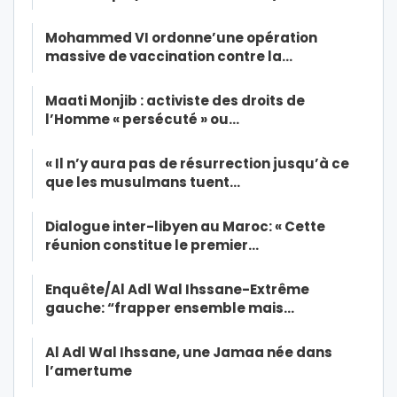
Mohammed VI ordonne’une opération
massive de vaccination contre la…
Maati Monjib : activiste des droits de
l’Homme « persécuté » ou…
« Il n’y aura pas de résurrection jusqu’à ce
que les musulmans tuent…
Dialogue inter-libyen au Maroc: « Cette
réunion constitue le premier…
Enquête/Al Adl Wal Ihssane-Extrême
gauche: “frapper ensemble mais…
Al Adl Wal Ihssane, une Jamaa née dans
l’amertume