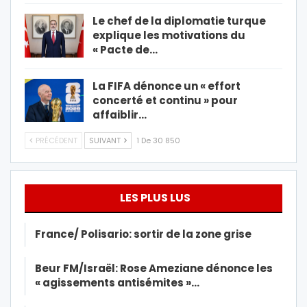
Le chef de la diplomatie turque
explique les motivations du
« Pacte de…
La FIFA dénonce un « effort
concerté et continu » pour
affaiblir…
PRÉCÉDENT
SUIVANT
1 De 30 850
LES PLUS LUS
France/ Polisario: sortir de la zone grise
Beur FM/Israël: Rose Ameziane dénonce les
« agissements antisémites »…