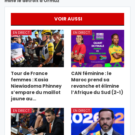
mine le détroit d’Ormuz
VOIR AUSSI
EN DIRECT
EN DIRECT
Tour de France
CAN féminine : le
femmes : Kasia
Maroc prend sa
Niewiadoma Phinney
revanche et élimine
s’empare du maillot
l’Afrique du Sud (2-1)
jaune au…
EN DIRECT
EN DIRECT