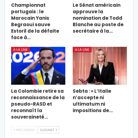
Championnat
Le Sénat américain
portugais : le
approuve la
Marocain Yanis
nomination de Todd
Begraoui sauve
Blanche au poste de
Estoril de la défaite
secrétaire à la…
face à…
A LA UNE
A LA UNE
La Colombie retire sa
Sebta : « L’Italie
reconnaissance de la
n’accepte ni
pseudo-RASD et
ultimatum ni
reconnaît la
impositions de…
souveraineté…
PRÉCÉDENT
SUIVANT