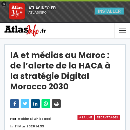
×
ATLASINFO.FR
INSTALLER
ATLASINFO
IA et médias au Maroc :
de l’alerte de la HACA à
la stratégie Digital
Morocco 2030
A LA UNE
DÉCRYPTAGES
Par
Hakim El Ghissassi
Le
11 Mar 2026 14:33