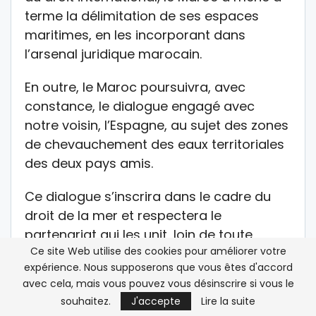
terme la délimitation de ses espaces
maritimes, en les incorporant dans
l’arsenal juridique marocain.
En outre, le Maroc poursuivra, avec
constance, le dialogue engagé avec
notre voisin, l’Espagne, au sujet des zones
de chevauchement des eaux territoriales
des deux pays amis.
Ce dialogue s’inscrira dans le cadre du
droit de la mer et respectera le
partenariat qui les unit, loin de toute
Ce site Web utilise des cookies pour améliorer votre
volonté unilatérale d’imposer le fait
expérience. Nous supposerons que vous êtes d'accord
accompli.
avec cela, mais vous pouvez vous désinscrire si vous le
souhaitez.
J'accepte
Lire la suite
De fait, en définissant clairement le cadre