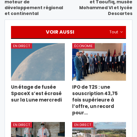
moteur de
et Taoufiq, musée
développement régional
Mohammed VI et lycée
et continental
Descartes
VOIR AUSSI
Tout
EN DIRECT
ÉCONOMIE
Un étage de fusée
IPO de T2S : une
SpaceX s’est écrasé
souscription 43,75
sur la Lune mercredi
fois supérieure à
l’offre, un record
pour…
EN DIRECT
EN DIRECT