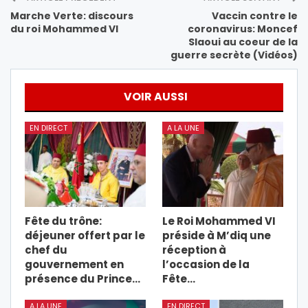
Marche Verte: discours
Vaccin contre le
du roi Mohammed VI
coronavirus: Moncef
Slaoui au coeur de la
guerre secrète (Vidéos)
VOIR AUSSI
EN DIRECT
A LA UNE
Fête du trône:
Le Roi Mohammed VI
déjeuner offert par le
préside à M’diq une
chef du
réception à
gouvernement en
l’occasion de la
présence du Prince…
Fête…
A LA UNE
EN DIRECT