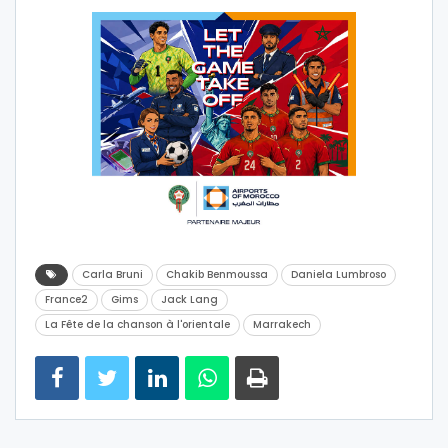
Carla Bruni
Chakib Benmoussa
Daniela Lumbroso
France2
Gims
Jack Lang
La Fête de la chanson à l'orientale
Marrakech