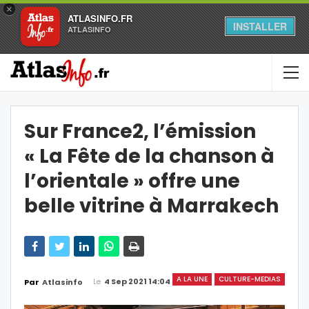
×
ATLASINFO.FR
INSTALLER
ATLASINFO
Sur France2, l’émission
« La Fête de la chanson à
l’orientale » offre une
belle vitrine à Marrakech
A LA UNE
CULTURE-MEDIAS
Le
4 Sep 2021 14:04
Par
Atlasinfo