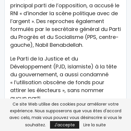
principal parti de l’opposition, a accusé le
RNI « d’inonder la scène politique avec de
l’argent ». Des reproches également
formulés par le secrétaire général du Parti
du Progrès et du Socialisme (PPS, centre-
gauche), Nabil Benabdellah.
Le Parti de la Justice et du
Développement (PJD, islamiste) à la tête
du gouvernement, a aussi condamné
« l’utilisation obscène de fonds pour
attirer les électeurs », sans nommer
aucun parti.
Ce site Web utilise des cookies pour améliorer votre
expérience. Nous supposerons que vous êtes d'accord
Le PJD, le PAM et le RNI sont les principales
avec cela, mais vous pouvez vous désinscrire si vous le
formations politiques à pouvoir prétendre
souhaitez.
J'accepte
Lire la suite
diriger le prochain exécutif, dirigé depuis