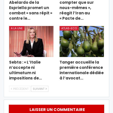
Abelardo de la
compter que sur
Espriella promet un
nous-mêmes »,
combat « sans répit »
réagit l’Iran au
contre le…
« Pacte de…
A LA UNE
ATLAS-ECO
Sebta : « L’Italie
Tanger accueille la
n’accepte ni
première conférence
ultimatum ni
internationale dédiée
impositions de…
à l’avocat…
PRÉCÉDENT
SUIVANT
LAISSER UN COMMENTAIRE