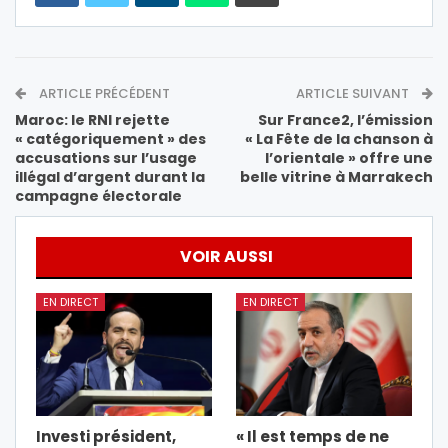
ARTICLE PRÉCÉDENT
ARTICLE SUIVANT
Maroc: le RNI rejette
Sur France2, l’émission
« catégoriquement » des
« La Fête de la chanson à
accusations sur l’usage
l’orientale » offre une
illégal d’argent durant la
belle vitrine à Marrakech
campagne électorale
VOIR AUSSI
EN DIRECT
EN DIRECT
Investi président,
« Il est temps de ne