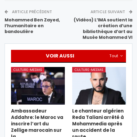
ARTICLE PRÉCÉDENT
ARTICLE SUIVANT
Mohammed Ben Zayed,
(Vidéos) L’IMA soutient la
l’humanitaire en
création d’une
bandoulière
bibliothèque d’art au
Musée Mohammed VI
VOIR AUSSI
Tout
CULTURE-MEDIAS
CULTURE-MEDIAS
Ambassadeur
Le chanteur algérien
Addahre: le Maroc va
Reda Taliani arrêté à
inscrire l’art du
Mohammedia après
Zellige marocain sur
un accident de la
la…
route