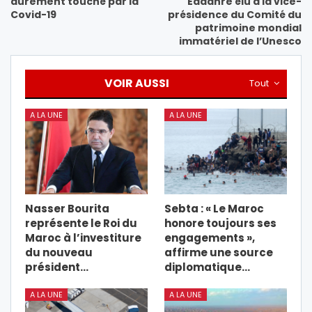
durement touché par la
Eddahre élu à la vice-
Covid-19
présidence du Comité du
patrimoine mondial
immatériel de l’Unesco
VOIR AUSSI
Tout
A LA UNE
A LA UNE
Nasser Bourita
Sebta : « Le Maroc
représente le Roi du
honore toujours ses
Maroc à l’investiture
engagements »,
du nouveau
affirme une source
président…
diplomatique…
A LA UNE
A LA UNE