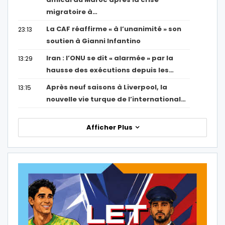
migratoire à…
La CAF réaffirme « à l’unanimité » son
23:13
soutien à Gianni Infantino
Iran : l’ONU se dit « alarmée » par la
13:29
hausse des exécutions depuis les…
Après neuf saisons à Liverpool, la
13:15
nouvelle vie turque de l’international…
Afficher Plus