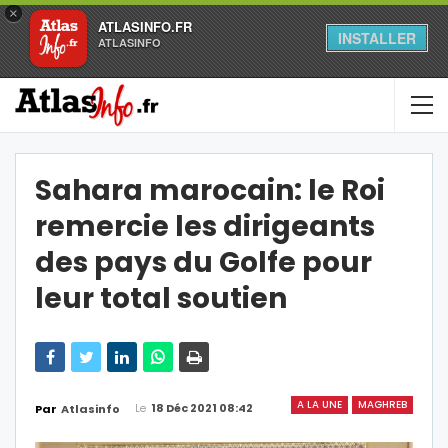
×
ATLASINFO.FR
INSTALLER
ATLASINFO
Sahara marocain: le Roi
remercie les dirigeants
des pays du Golfe pour
leur total soutien
A LA UNE
MAGHREB
Le
18 Déc 2021 08:42
Par
Atlasinfo