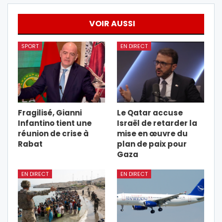
VOIR AUSSI
SPORT
EN DIRECT
Fragilisé, Gianni
Le Qatar accuse
Infantino tient une
Israël de retarder la
réunion de crise à
mise en œuvre du
Rabat
plan de paix pour
Gaza
EN DIRECT
EN DIRECT