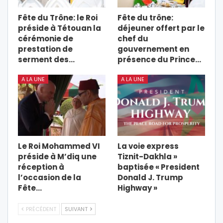
Fête du Trône: le Roi
Fête du trône:
préside à Tétouan la
déjeuner offert par le
cérémonie de
chef du
prestation de
gouvernement en
serment des…
présence du Prince…
A LA UNE
A LA UNE
Le Roi Mohammed VI
La voie express
préside à M’diq une
Tiznit-Dakhla »
réception à
baptisée « President
l’occasion de la
Donald J. Trump
Fête…
Highway »
PRÉCÉDENT
SUIVANT