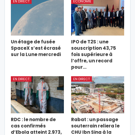
EN DIRECT
ÉCONOMIE
Un étage de fusée
IPO de T2S : une
SpaceX s’est écrasé
souscription 43,75
sur la Lune mercredi
fois supérieure à
l’offre, un record
pour…
EN DIRECT
EN DIRECT
RDC : le nombre de
Rabat : un passage
cas confirmés
souterrain reliera le
d’Ebola atteint 2.973,
CHU Ibn Sina à la