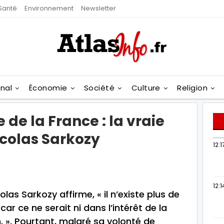
Santé
Environnement
Newsletter
onal
Économie
Société
Culture
Religion
e de la France : la vraie
icolas Sarkozy
12:1
12:1
as Sarkozy affirme, « il n’existe plus de
car ce ne serait ni dans l’intérêt de la
n. ». Pourtant, malgré sa volonté de