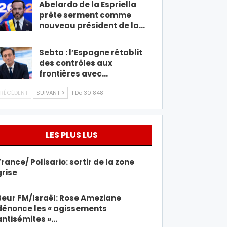
Abelardo de la Espriella
prête serment comme
nouveau président de la…
Sebta : l’Espagne rétablit
des contrôles aux
frontières avec…
RÉCÉDENT
SUIVANT
1 De 30 848
LES PLUS LUS
France/ Polisario: sortir de la zone
grise
Beur FM/Israël: Rose Ameziane
dénonce les « agissements
antisémites »…