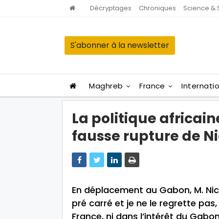
Décryptages
Chroniques
Science & 
S'abonner à la newsletter
Maghreb
France
Internati
La politique africain
fausse rupture de N
En déplacement au Gabon, M. Nicol
pré carré et je ne le regrette pas, 
France, ni dans l’intérêt du Gabo