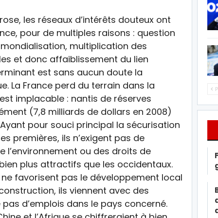
 rose, les réseaux d’intérêts douteux ont
nce, pour de multiples raisons : question
 mondialisation, multiplication des
les et donc affaiblissement du lien
éterminant est sans aucun doute la
e. La France perd du terrain dans la
P
st implacable : nantis de réserves
ément (7,8 milliards de dollars en 2008)
Ayant pour souci principal la sécurisation
s premières, ils n’exigent pas de
e l’environnement ou des droits de
bien plus attractifs que les occidentaux.
s ne favorisent pas le développement local
 construction, ils viennent avec des
ée pas d’emplois dans le pays concerné.
ine et l’Afrique se chiffreraient à bien