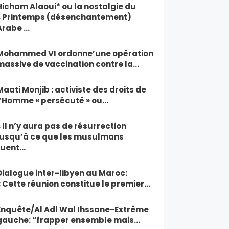
Hicham Alaoui* ou la nostalgie du
« Printemps (désenchantement)
Arabe …
Mohammed VI ordonne’une opération
massive de vaccination contre la…
Maati Monjib : activiste des droits de
l’Homme « persécuté » ou…
« Il n’y aura pas de résurrection
jusqu’à ce que les musulmans
tuent…
Dialogue inter-libyen au Maroc:
« Cette réunion constitue le premier…
Enquête/Al Adl Wal Ihssane-Extrême
gauche: “frapper ensemble mais…