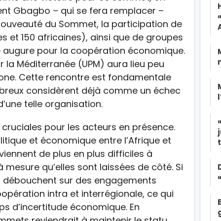
rent Gbagbo – qui se fera remplacer –
nouveauté du Sommet, la participation de
s et 150 africaines), ainsi que de groupes
ne augure pour la coopération économique.
r la Méditerranée (UPM) aura lieu peu
celone. Cette rencontre est fondamentale
mbreux considèrent déjà comme un échec
’une telle organisation.
cruciales pour les acteurs en présence.
itique et économique entre l’Afrique et
viennent de plus en plus difficiles à
 mesure qu’elles sont laissées de côté. Si
t débouchent sur des engagements
opération intra et interrégionale, ce qui
ps d’incertitude économique. En
mmets reviendrait à maintenir le statu