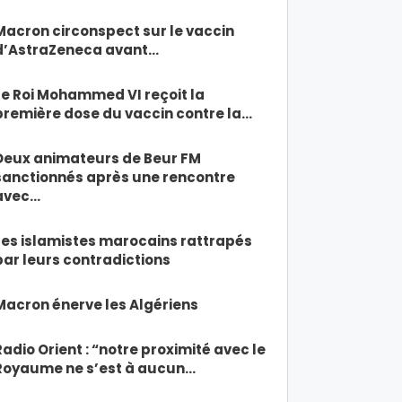
Macron circonspect sur le vaccin
d’AstraZeneca avant…
Le Roi Mohammed VI reçoit la
première dose du vaccin contre la…
Deux animateurs de Beur FM
sanctionnés après une rencontre
avec…
Les islamistes marocains rattrapés
par leurs contradictions
Macron énerve les Algériens
Radio Orient : “notre proximité avec le
Royaume ne s’est à aucun…