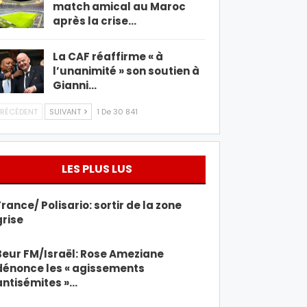
match amical au Maroc
après la crise…
La CAF réaffirme « à
l’unanimité » son soutien à
Gianni…
RÉCÉDENT
SUIVANT
1 De 30 841
LES PLUS LUS
France/ Polisario: sortir de la zone
grise
Beur FM/Israël: Rose Ameziane
dénonce les « agissements
antisémites »…