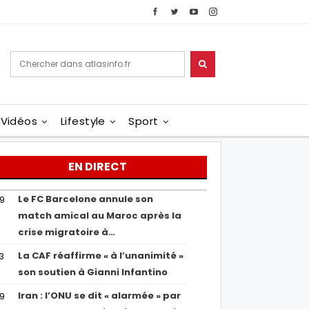
Vidéos
Lifestyle
Sport
EN DIRECT
Le FC Barcelone annule son
19
match amical au Maroc après la
crise migratoire à…
La CAF réaffirme « à l’unanimité »
13
son soutien à Gianni Infantino
Iran : l’ONU se dit « alarmée » par
29