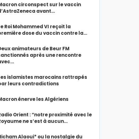
Macron circonspect sur le vaccin
d’AstraZeneca avant…
Le Roi Mohammed VI reçoit la
première dose du vaccin contre la…
Deux animateurs de Beur FM
sanctionnés après une rencontre
avec…
Les islamistes marocains rattrapés
par leurs contradictions
Macron énerve les Algériens
Radio Orient : “notre proximité avec le
Royaume ne s’est à aucun…
Hicham Alaoui* ou la nostalgie du