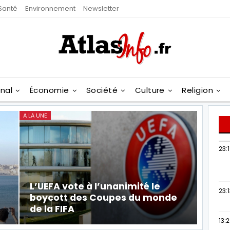
Santé
Environnement
Newsletter
onal
Économie
Société
Culture
Religion
A LA UNE
23:
L’UEFA vote à l’unanimité le
23:
boycott des Coupes du monde
de la FIFA
13: