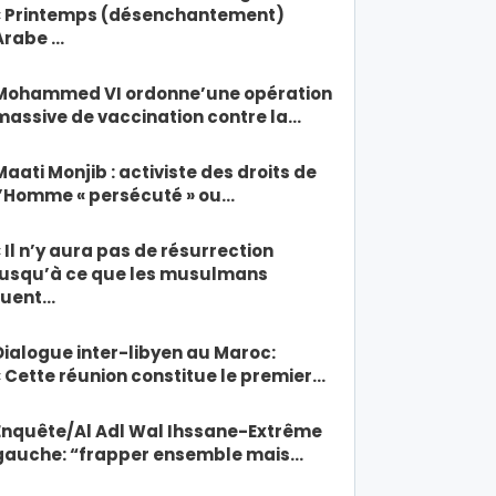
« Printemps (désenchantement)
Arabe …
Mohammed VI ordonne’une opération
massive de vaccination contre la…
Maati Monjib : activiste des droits de
l’Homme « persécuté » ou…
« Il n’y aura pas de résurrection
jusqu’à ce que les musulmans
tuent…
Dialogue inter-libyen au Maroc:
« Cette réunion constitue le premier…
Enquête/Al Adl Wal Ihssane-Extrême
gauche: “frapper ensemble mais…