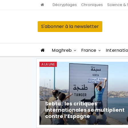
Décryptages
Chroniques
Science & 
S'abonner à la newsletter
Maghreb
France
Internati
A LA UNE
Sebta : les critiques
internationales se multiplient
contre l’Espagne