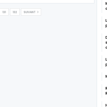
131
132
SUIVANT