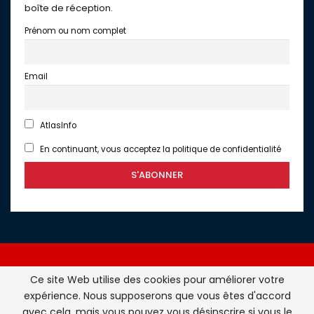
boîte de réception.
Prénom ou nom complet
Email
AtlasInfo
En continuant, vous acceptez la politique de confidentialité
Ce site Web utilise des cookies pour améliorer votre
expérience. Nous supposerons que vous êtes d'accord
Atlasinfo.fr : l'essentiel de l'actualité de la France et du
avec cela, mais vous pouvez vous désinscrire si vous le