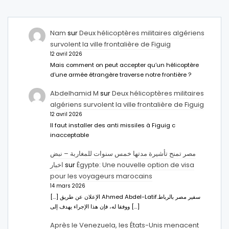
Nam
sur
Deux hélicoptères militaires algériens
survolent la ville frontalière de Figuig
12 avril 2026
Mais comment on peut accepter qu’un hélicoptère
d’une armée étrangère traverse notre frontière ?
Abdelhamid M
sur
Deux hélicoptères militaires
algériens survolent la ville frontalière de Figuig
12 avril 2026
Il faut installer des anti missiles à Figuig c
inacceptable
مصر تمنح تأشيرة مدتها خمس سنوات للمغاربة – نبض
اخبار
sur
Égypte: Une nouvelle option de visa
pour les voyageurs marocains
14 mars 2026
[…] الإعلان عن طريق Ahmed Abdel-Latifسفير مصر بالرباط.
ووفقا له، فإن هذا الإجراء يهدف إلى […]
Après le Venezuela, les États-Unis menacent