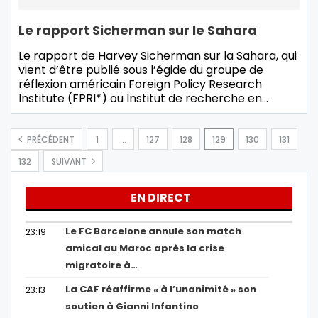
Le rapport Sicherman sur le Sahara
Le rapport de Harvey Sicherman sur la Sahara, qui
vient d’être publié sous l’égide du groupe de
réflexion américain Foreign Policy Research
Institute (FPRI*) ou Institut de recherche en…
PRÉCÉDENT
1
…
127
128
129
130
131
132
SUIVANT
EN DIRECT
Le FC Barcelone annule son match
23:19
amical au Maroc après la crise
migratoire à…
La CAF réaffirme « à l’unanimité » son
23:13
soutien à Gianni Infantino