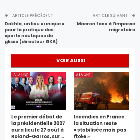
ARTICLE PRÉCÉDENT
ARTICLE SUIVANT
Dakhla, un lieu « unique »
Macron face à l’impasse
pour la pratique des
migratoire
sports nautiques de
glisse (directeur GKA)
VOIR AUSSI
A LA UNE
A LA UNE
Le premier débat de
Incendies en France :
la présidentielle 2027
la situation reste
aura lieu le 27 août à
« stabilisée mais pas
Roland-Garros, sur…
fixée »