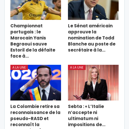
Championnat
Le Sénat américain
portugais : le
approuve la
Marocain Yanis
nomination de Todd
Begraoui sauve
Blanche au poste de
Estoril de la défaite
secrétaire à la…
face à…
A LA UNE
A LA UNE
La Colombie retire sa
Sebta : « L’Italie
reconnaissance de la
n’accepte ni
pseudo-RASD et
ultimatum ni
reconnaît la
impositions de…