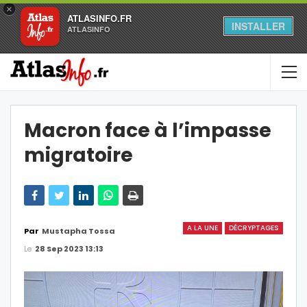
×
ATLASINFO.FR
INSTALLER
ATLASINFO
Macron face à l’impasse
migratoire
A LA UNE
DÉCRYPTAGES
Par
Mustapha Tossa
Le
28 Sep 2023 13:13