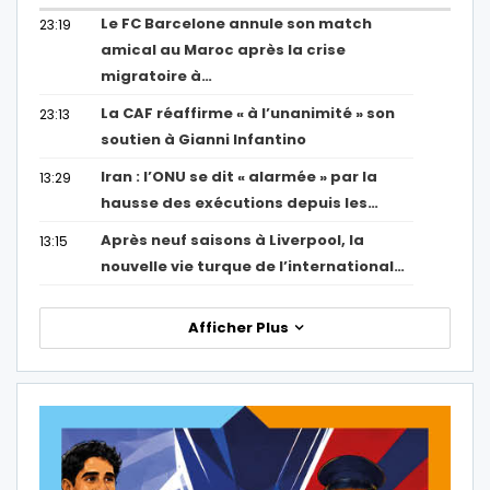
Le FC Barcelone annule son match
23:19
amical au Maroc après la crise
migratoire à…
La CAF réaffirme « à l’unanimité » son
23:13
soutien à Gianni Infantino
Iran : l’ONU se dit « alarmée » par la
13:29
hausse des exécutions depuis les…
Après neuf saisons à Liverpool, la
13:15
nouvelle vie turque de l’international…
Afficher Plus