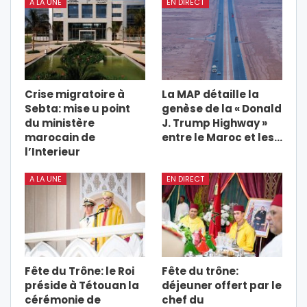
A LA UNE
EN DIRECT
Crise migratoire à
La MAP détaille la
Sebta: mise u point
genèse de la « Donald
du ministère
J. Trump Highway »
marocain de
entre le Maroc et les…
l’Interieur
A LA UNE
EN DIRECT
Fête du Trône: le Roi
Fête du trône:
préside à Tétouan la
déjeuner offert par le
cérémonie de
chef du