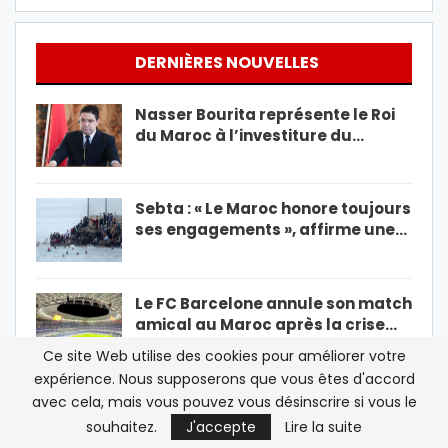
DERNIÈRES NOUVELLES
Nasser Bourita représente le Roi
du Maroc à l’investiture du…
Sebta : « Le Maroc honore toujours
ses engagements », affirme une…
Le FC Barcelone annule son match
amical au Maroc après la crise…
Ce site Web utilise des cookies pour améliorer votre
expérience. Nous supposerons que vous êtes d'accord
La CAF réaffirme « à l’unanimité »
avec cela, mais vous pouvez vous désinscrire si vous le
son soutien à Gianni…
souhaitez.
J'accepte
Lire la suite