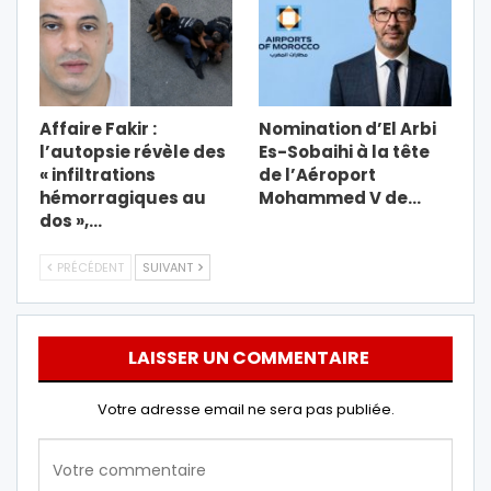
Affaire Fakir :
Nomination d’El Arbi
l’autopsie révèle des
Es-Sobaihi à la tête
« infiltrations
de l’Aéroport
hémorragiques au
Mohammed V de…
dos »,…
PRÉCÉDENT
SUIVANT
LAISSER UN COMMENTAIRE
Votre adresse email ne sera pas publiée.