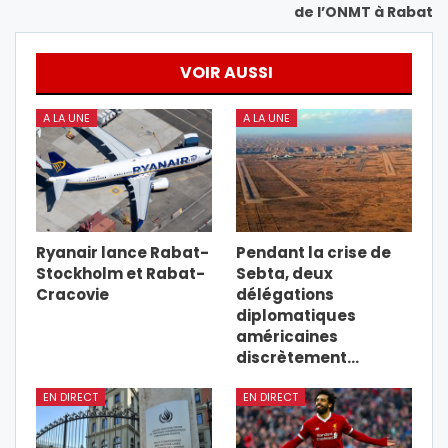
de l’ONMT à Rabat
VOIR AUSSI
A LA UNE
A LA UNE
Ryanair lance Rabat-
Pendant la crise de
Stockholm et Rabat-
Sebta, deux
Cracovie
délégations
diplomatiques
américaines
discrètement…
EN DIRECT
EN DIRECT