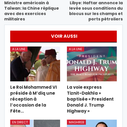
Ministre américain à
Libye: Haftar annonce la
Taïwan: la Chine réplique
levée sous conditions du
avec des exercices
blocus sur les champs et
militaires
ports pétroliers
VOIR AUSSI
A LA UNE
A LA UNE
Le Roi Mohammed VI
La voie express
préside à M’diq une
Tiznit-Dakhla »
réception à
baptisée « President
l’occasion de la
Donald J. Trump
Fête…
Highway »
EN DIRECT
MAGHREB