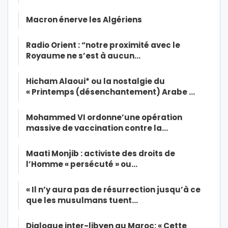
Macron énerve les Algériens
Radio Orient : “notre proximité avec le
Royaume ne s’est à aucun…
Hicham Alaoui* ou la nostalgie du
« Printemps (désenchantement) Arabe …
Mohammed VI ordonne’une opération
massive de vaccination contre la…
Maati Monjib : activiste des droits de
l’Homme « persécuté » ou…
« Il n’y aura pas de résurrection jusqu’à ce
que les musulmans tuent…
Dialogue inter-libyen au Maroc: « Cette