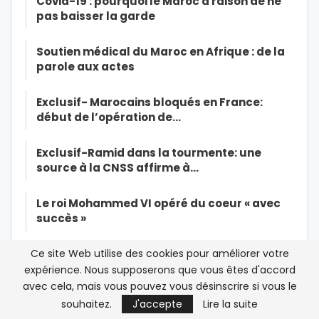
Covid-19 : pourquoi le Maroc a raison de ne
pas baisser la garde
Soutien médical du Maroc en Afrique : de la
parole aux actes
Exclusif- Marocains bloqués en France:
début de l’opération de…
Exclusif-Ramid dans la tourmente: une
source à la CNSS affirme à…
Le roi Mohammed VI opéré du coeur « avec
succès »
Ce site Web utilise des cookies pour améliorer votre
Covid-19: le roi Mohammed VI ordonne
l’envoi d’une aide à 15…
expérience. Nous supposerons que vous êtes d'accord
avec cela, mais vous pouvez vous désinscrire si vous le
souhaitez.
J'accepte
Lire la suite
Des Marocains bloqués en France