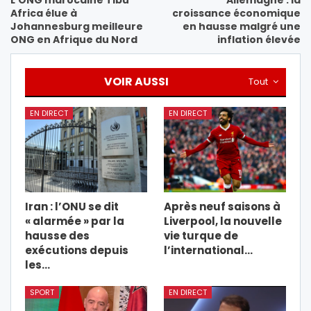
L’ONG marocaine Tibu
Allemagne : la
Africa élue à
croissance économique
Johannesburg meilleure
en hausse malgré une
ONG en Afrique du Nord
inflation élevée
VOIR AUSSI
Tout
EN DIRECT
EN DIRECT
Iran : l’ONU se dit
Après neuf saisons à
« alarmée » par la
Liverpool, la nouvelle
hausse des
vie turque de
exécutions depuis
l’international…
les…
SPORT
EN DIRECT