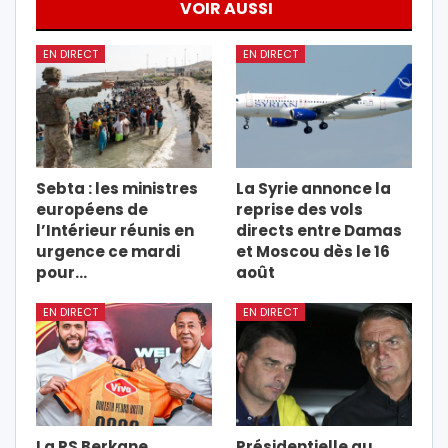
VOIR AUSSI
EN DIRECT
EN DIRECT
Sebta : les ministres
La Syrie annonce la
européens de
reprise des vols
l’Intérieur réunis en
directs entre Damas
urgence ce mardi
et Moscou dès le 16
pour…
août
EN DIRECT
EN DIRECT
La RS Berkane
Présidentielle au