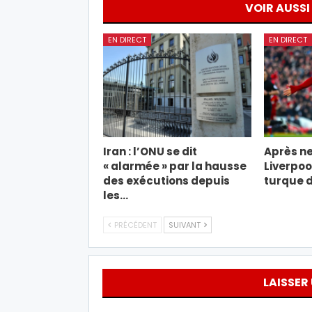
VOIR AUSSI
EN DIRECT
EN DIRECT
Iran : l’ONU se dit
Après ne
« alarmée » par la hausse
Liverpool
des exécutions depuis
turque d
les…
PRÉCÉDENT
SUIVANT
LAISSER