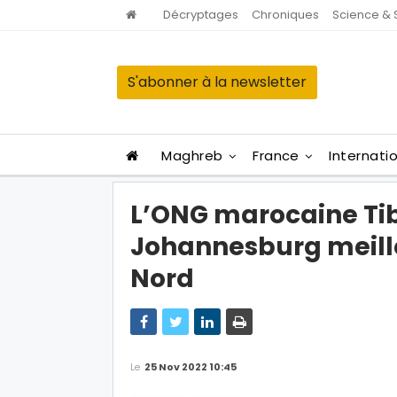
Décryptages
Chroniques
Science & 
S'abonner à la newsletter
Maghreb
France
Internati
L’ONG marocaine Tib
Johannesburg meill
Nord
Le
25 Nov 2022 10:45