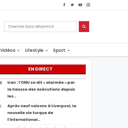
Vidéos
Lifestyle
Sport
EN DIRECT
Iran : l’ONU se dit « alarmée » par
29
la hausse des exécutions depuis
les…
Après neuf saisons à Liverpool, la
5
nouvelle vie turque de
l’international…