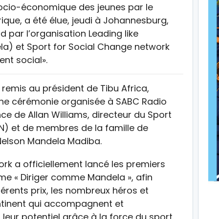
 socio-économique des jeunes par le
ique, a été élue, jeudi à Johannesburg,
 par l’organisation Leading like
a) et Sport for Social Change network
nt social».
é remis au président de Tibu Africa,
une cérémonie organisée à SABC Radio
e de Allan Williams, directeur du Sport
N) et de membres de la famille de
 Nelson Mandela Madiba.
rk a officiellement lancé les premiers
me « Diriger comme Mandela », afin
férents prix, les nombreux héros et
ontinent qui accompagnent et
 leur potentiel grâce à la force du sport.