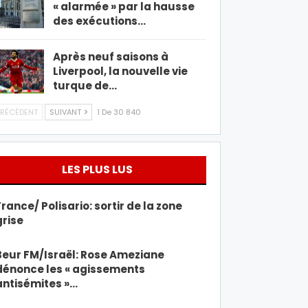
« alarmée » par la hausse
des exécutions…
Après neuf saisons à
Liverpool, la nouvelle vie
turque de…
RÉCÉDENT
SUIVANT
1 De 30 840
LES PLUS LUS
France/ Polisario: sortir de la zone
grise
Beur FM/Israël: Rose Ameziane
dénonce les « agissements
antisémites »…