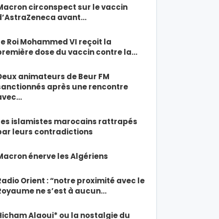
Macron circonspect sur le vaccin
d’AstraZeneca avant…
Le Roi Mohammed VI reçoit la
première dose du vaccin contre la…
Deux animateurs de Beur FM
sanctionnés après une rencontre
avec…
Les islamistes marocains rattrapés
par leurs contradictions
Macron énerve les Algériens
Radio Orient : “notre proximité avec le
Royaume ne s’est à aucun…
Hicham Alaoui* ou la nostalgie du