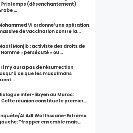
« Printemps (désenchantement)
Arabe …
Mohammed VI ordonne’une opération
massive de vaccination contre la…
Maati Monjib : activiste des droits de
l’Homme « persécuté » ou…
« Il n’y aura pas de résurrection
jusqu’à ce que les musulmans
tuent…
Dialogue inter-libyen au Maroc:
« Cette réunion constitue le premier…
Enquête/Al Adl Wal Ihssane-Extrême
gauche: “frapper ensemble mais…