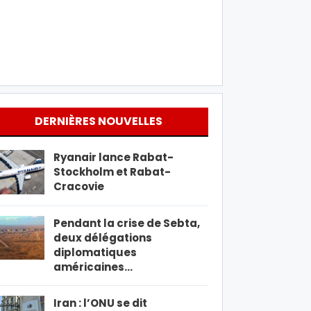
DERNIÈRES NOUVELLES
Ryanair lance Rabat-
Stockholm et Rabat-
Cracovie
Pendant la crise de Sebta,
deux délégations
diplomatiques
américaines…
Iran : l’ONU se dit