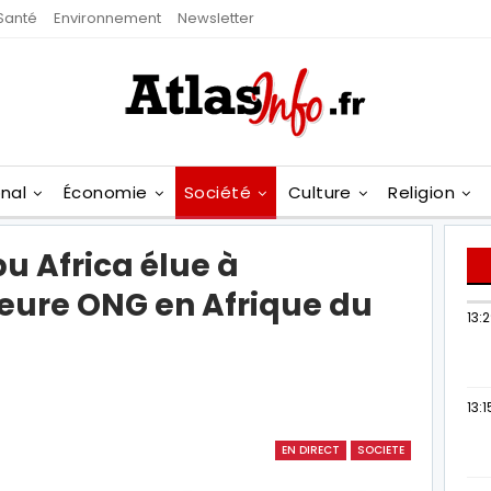
Santé
Environnement
Newsletter
onal
Économie
Société
Culture
Religion
u Africa élue à
eure ONG en Afrique du
13:
13:1
EN DIRECT
SOCIETE