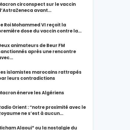
Macron circonspect sur le vaccin
d’AstraZeneca avant…
Le Roi Mohammed VI reçoit la
première dose du vaccin contre la…
Deux animateurs de Beur FM
sanctionnés après une rencontre
avec…
Les islamistes marocains rattrapés
par leurs contradictions
Macron énerve les Algériens
Radio Orient : “notre proximité avec le
Royaume ne s’est à aucun…
Hicham Alaoui* ou la nostalgie du