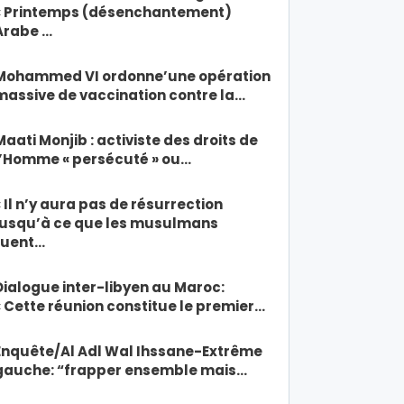
« Printemps (désenchantement)
Arabe …
Mohammed VI ordonne’une opération
massive de vaccination contre la…
Maati Monjib : activiste des droits de
l’Homme « persécuté » ou…
« Il n’y aura pas de résurrection
jusqu’à ce que les musulmans
tuent…
Dialogue inter-libyen au Maroc:
« Cette réunion constitue le premier…
Enquête/Al Adl Wal Ihssane-Extrême
gauche: “frapper ensemble mais…