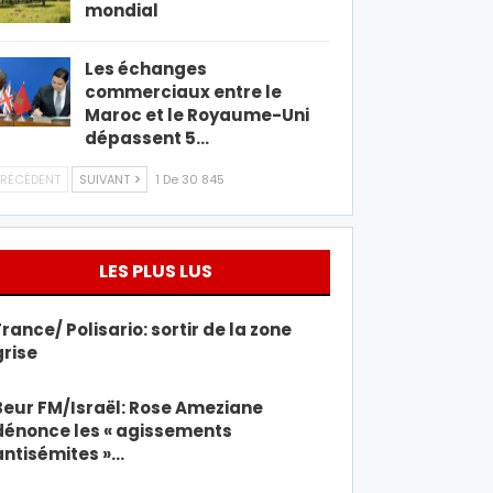
mondial
Les échanges
commerciaux entre le
Maroc et le Royaume-Uni
dépassent 5…
RÉCÉDENT
SUIVANT
1 De 30 845
LES PLUS LUS
France/ Polisario: sortir de la zone
grise
Beur FM/Israël: Rose Ameziane
dénonce les « agissements
antisémites »…