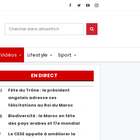
Vidéos
Lifestyle
Sport
EN DIRECT
Fête du Trône : le président
43
angolais adresse ses
félicitations au Roi du Maroc
Biodiversité : le Maroc en tête
38
des pays arabes et 17e mondial
Le CESE appelle à améliorer la
7