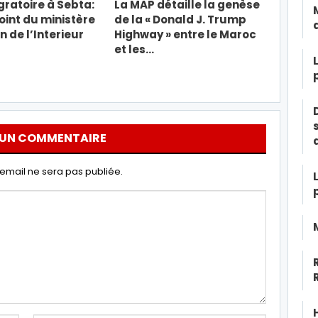
gratoire à Sebta:
La MAP détaille la genèse
oint du ministère
de la « Donald J. Trump
 de l’Interieur
Highway » entre le Maroc
et les…
 UN COMMENTAIRE
email ne sera pas publiée.