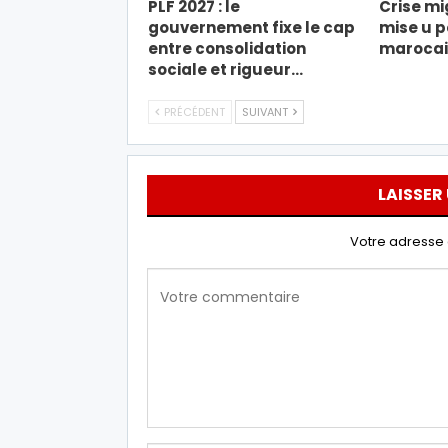
PLF 2027 : le
Crise mi
gouvernement fixe le cap
mise u p
entre consolidation
marocain
sociale et rigueur…
PRÉCÉDENT
SUIVANT
LAISSER
Votre adresse 