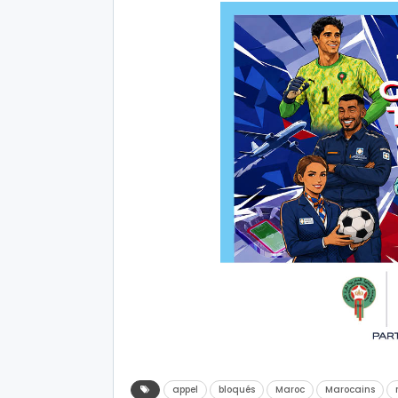
appel
bloqués
Maroc
Marocains