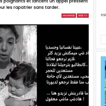
es poignants et lancent un appel pressent
r les rapatrier sans tarder.
11:5
MAGHREB
WEB TV