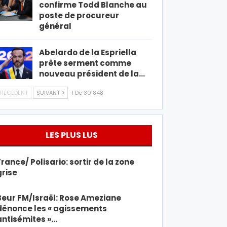
confirme Todd Blanche au
poste de procureur
général
Abelardo de la Espriella
prête serment comme
nouveau président de la…
RÉCÉDENT
SUIVANT
1 De 30 848
LES PLUS LUS
France/ Polisario: sortir de la zone
grise
Beur FM/Israël: Rose Ameziane
dénonce les « agissements
antisémites »…