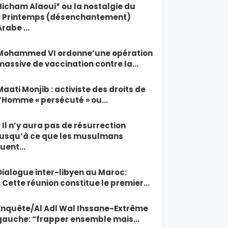
Hicham Alaoui* ou la nostalgie du
« Printemps (désenchantement)
Arabe …
Mohammed VI ordonne’une opération
massive de vaccination contre la…
Maati Monjib : activiste des droits de
l’Homme « persécuté » ou…
« Il n’y aura pas de résurrection
jusqu’à ce que les musulmans
tuent…
Dialogue inter-libyen au Maroc:
« Cette réunion constitue le premier…
Enquête/Al Adl Wal Ihssane-Extrême
gauche: “frapper ensemble mais…