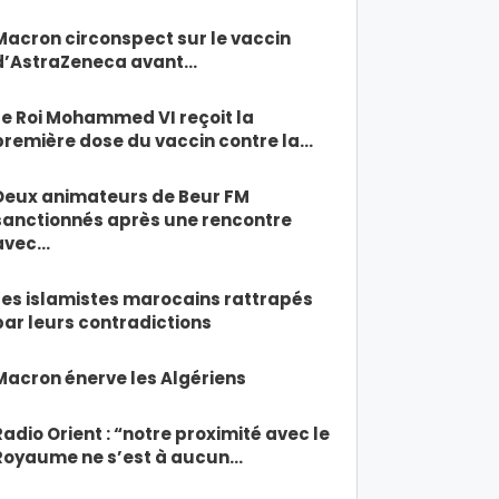
Macron circonspect sur le vaccin
d’AstraZeneca avant…
Le Roi Mohammed VI reçoit la
première dose du vaccin contre la…
Deux animateurs de Beur FM
sanctionnés après une rencontre
avec…
Les islamistes marocains rattrapés
par leurs contradictions
Macron énerve les Algériens
Radio Orient : “notre proximité avec le
Royaume ne s’est à aucun…