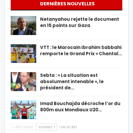
DERNIÈRES NOUVELLES
Netanyahou rejette le document
en 15 points sur Gaza
VTT : le Marocain Ibrahim Sabbahi
remporte le Grand Prix « Chantal…
Sebta : « La situation est
absolument intenable », le
président de…
Imad Bouchajda décroche l’or du
800m aux Mondiaux U20…
PRÉCÉDENT
SUIVANT
1 De 30 851