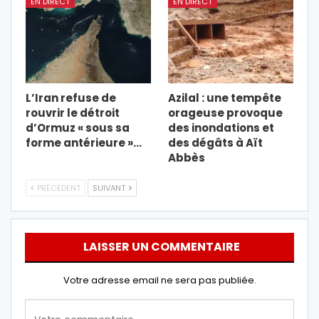
EN DIRECT
EN DIRECT
L’Iran refuse de
Azilal : une tempête
rouvrir le détroit
orageuse provoque
d’Ormuz « sous sa
des inondations et
forme antérieure »…
des dégâts à Aït
Abbès
PRÉCÉDENT
SUIVANT
LAISSER UN COMMENTAIRE
Votre adresse email ne sera pas publiée.