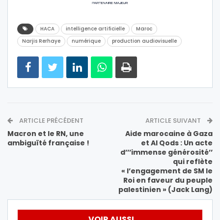
HACA
intelligence artificielle
Maroc
Narjis Rerhaye
numérique
production audiovisuelle
ARTICLE PRÉCÉDENT
ARTICLE SUIVANT
Macron et le RN, une
Aide marocaine à Gaza
ambiguïté française !
et Al Qods : Un acte
d’’’immense générosité’’
qui reflète
« l’engagement de SM le
Roi en faveur du peuple
palestinien » (Jack Lang)
VOIR AUSSI