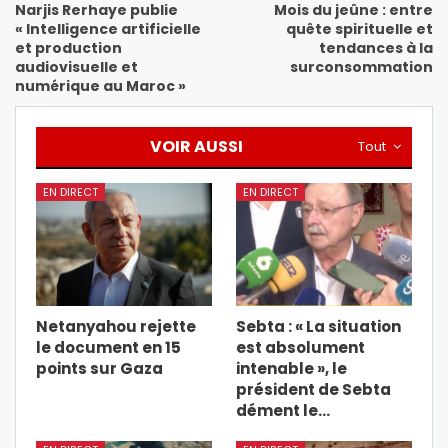
Narjis Rerhaye publie
Mois du jeûne : entre
« Intelligence artificielle
quête spirituelle et
et production
tendances à la
audiovisuelle et
surconsommation
numérique au Maroc »
VOIR AUSSI
Tout
EN DIRECT
EN DIRECT
Netanyahou rejette
Sebta : « La situation
le document en 15
est absolument
points sur Gaza
intenable », le
président de Sebta
dément le…