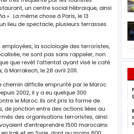
estaurant, un centre social hébraïque, ainsi
a » . La même chose à Paris, le 13
n lieu de spectacle, plusieurs terrasses
 employées, la sociologie des terroristes,
P
calisée, ne sont pas sans rappeler, non
que que revêt l’attentat ayant visé le café
à Marrakech, le 28 avril 2011.
chemin difficile emprunté par le Maroc
Depuis 2002, il y a eu quelque 300
tre le Maroc. Ils ont pris la forme de
, de jonction entre des actions liées au
més des organisations terroristes, ainsi
évoyaient d’entreprendre 1500 marocains
 en Irak et en Syrie, dont au moins 600