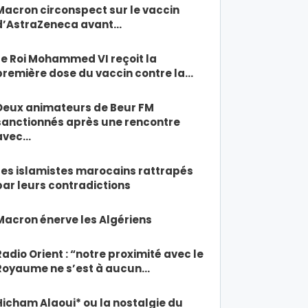
Macron circonspect sur le vaccin
d’AstraZeneca avant…
Le Roi Mohammed VI reçoit la
première dose du vaccin contre la…
Deux animateurs de Beur FM
sanctionnés après une rencontre
avec…
Les islamistes marocains rattrapés
par leurs contradictions
Macron énerve les Algériens
Radio Orient : “notre proximité avec le
Royaume ne s’est à aucun…
Hicham Alaoui* ou la nostalgie du