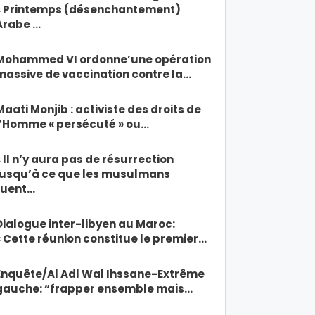
« Printemps (désenchantement)
Arabe …
Mohammed VI ordonne’une opération
massive de vaccination contre la…
Maati Monjib : activiste des droits de
l’Homme « persécuté » ou…
« Il n’y aura pas de résurrection
jusqu’à ce que les musulmans
tuent…
Dialogue inter-libyen au Maroc:
« Cette réunion constitue le premier…
Enquête/Al Adl Wal Ihssane-Extrême
gauche: “frapper ensemble mais…