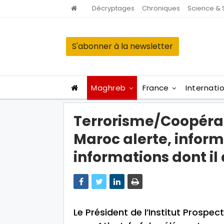
Décryptages
Chroniques
Science & 
S'abonner à la newsletter
Maghreb
France
Internati
Terrorisme/Coopérat
Maroc alerte, inform
informations dont il
Le Président de l’Institut Prospec