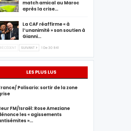
match amical au Maroc
après la crise…
La CAF réaffirme « à
l’unanimité » son soutien à
Gianni…
RÉCÉDENT
SUIVANT
1 De 30 841
LES PLUS LUS
France/ Polisario: sortir de la zone
grise
Beur FM/Israël: Rose Ameziane
dénonce les « agissements
antisémites »…