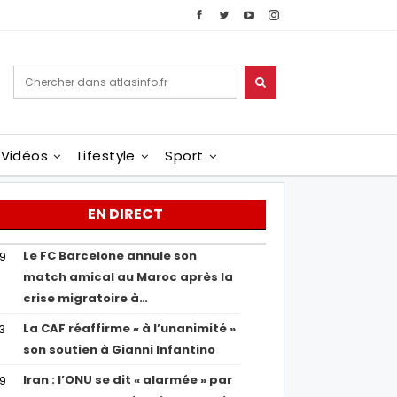
Vidéos
Lifestyle
Sport
EN DIRECT
Le FC Barcelone annule son
19
match amical au Maroc après la
crise migratoire à…
La CAF réaffirme « à l’unanimité »
13
son soutien à Gianni Infantino
Iran : l’ONU se dit « alarmée » par
29