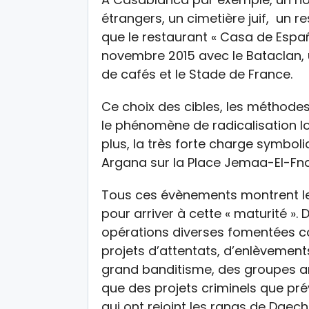
étrangers, un cimetière juif, un r
que le restaurant « Casa de Españ
novembre 2015 avec le Bataclan, u
de cafés et le Stade de France.
Ce choix des cibles, les méthodes
le phénomène de radicalisation lo
plus, la très forte charge symboli
Argana sur la Place Jemaa-El-Fna, 
Tous ces évènements montrent le 
pour arriver à cette « maturité ». 
opérations diverses fomentées con
projets d’attentats, d’enlèvements
grand banditisme, des groupes ar
que des projets criminels que pr
qui ont rejoint les rangs de Daech