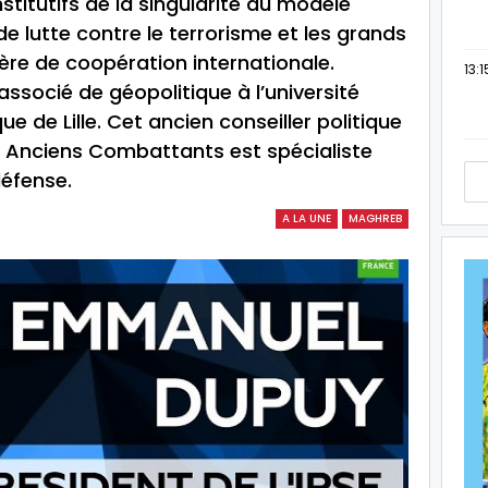
stitutifs de la singularité du modèle
e lutte contre le terrorisme et les grands
ère de coopération internationale.
13:1
socié de géopolitique à l’université
e de Lille. Cet ancien conseiller politique
x Anciens Combattants est spécialiste
défense.
A LA UNE
MAGHREB