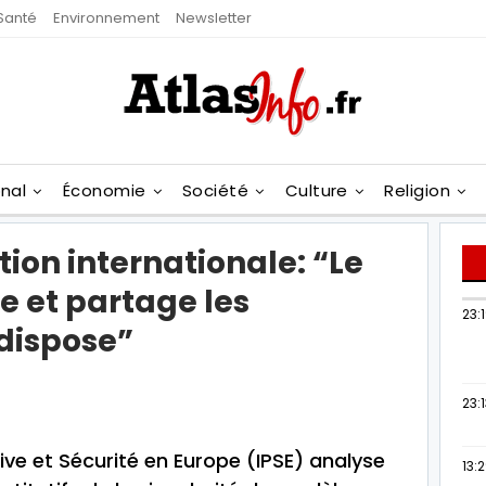
Santé
Environnement
Newsletter
onal
Économie
Société
Culture
Religion
ion internationale: “Le
e et partage les
23:
 dispose”
23:
tive et Sécurité en Europe (IPSE) analyse
13: