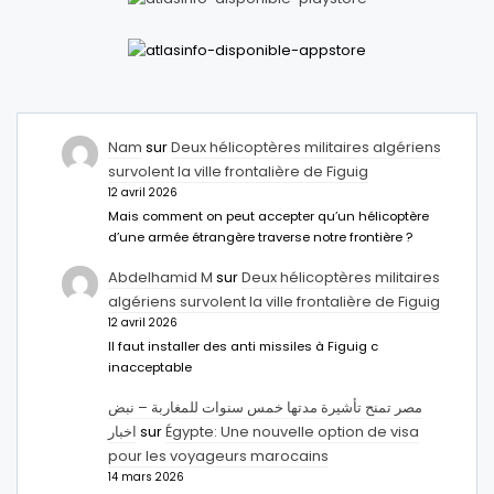
Nam
sur
Deux hélicoptères militaires algériens
survolent la ville frontalière de Figuig
12 avril 2026
Mais comment on peut accepter qu’un hélicoptère
d’une armée étrangère traverse notre frontière ?
Abdelhamid M
sur
Deux hélicoptères militaires
algériens survolent la ville frontalière de Figuig
12 avril 2026
Il faut installer des anti missiles à Figuig c
inacceptable
مصر تمنح تأشيرة مدتها خمس سنوات للمغاربة – نبض
اخبار
sur
Égypte: Une nouvelle option de visa
pour les voyageurs marocains
14 mars 2026