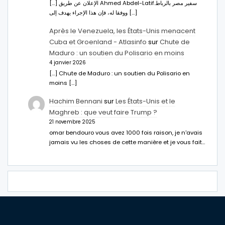
[…] الإعلان عن طريق Ahmed Abdel-Latifسفير مصر بالرباط.
ووفقا له، فإن هذا الإجراء يهدف إلى […]
Après le Venezuela, les États-Unis menacent
Cuba et Groenland - Atlasinfo
sur
Chute de
Maduro : un soutien du Polisario en moins
4 janvier 2026
[…] Chute de Maduro : un soutien du Polisario en
moins […]
Hachim Bennani
sur
Les États-Unis et le
Maghreb : que veut faire Trump ?
21 novembre 2025
omar bendouro vous avez 1000 fois raison, je n'avais
jamais vu les choses de cette manière et je vous fait…