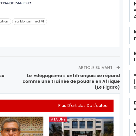
iation
roi Mohammed VI
ARTICLE SUIVANT
se
Le »dégagisme » antifrançais se répand
comme une traînée de poudre en Afrique
(Le Figaro)
Plus D'articles De L'auteur
A LA UNE