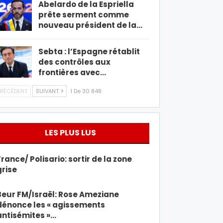
Abelardo de la Espriella
prête serment comme
nouveau président de la…
Sebta : l’Espagne rétablit
des contrôles aux
frontières avec…
RÉCÉDENT
SUIVANT
1 De 30 848
LES PLUS LUS
France/ Polisario: sortir de la zone
grise
Beur FM/Israël: Rose Ameziane
dénonce les « agissements
antisémites »…