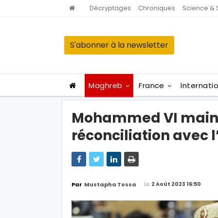
Décryptages
Chroniques
Science & 
S'abonner à la newsletter
Maghreb
France
Internati
Mohammed VI mainti
réconciliation avec l
Le
2 Août 2023 16:50
Par
Mustapha Tossa