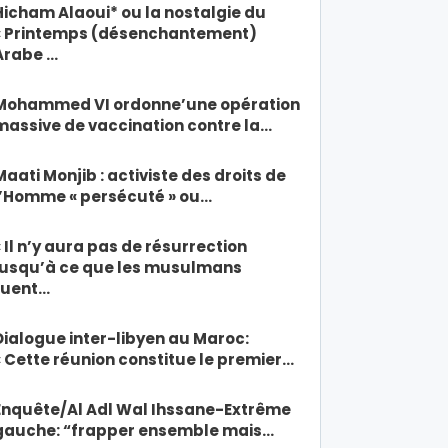
Hicham Alaoui* ou la nostalgie du
« Printemps (désenchantement)
Arabe …
Mohammed VI ordonne’une opération
massive de vaccination contre la…
Maati Monjib : activiste des droits de
l’Homme « persécuté » ou…
« Il n’y aura pas de résurrection
jusqu’à ce que les musulmans
tuent…
Dialogue inter-libyen au Maroc:
« Cette réunion constitue le premier…
Enquête/Al Adl Wal Ihssane-Extrême
gauche: “frapper ensemble mais…