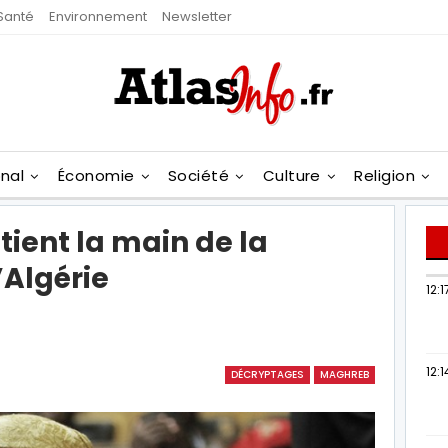
Santé
Environnement
Newsletter
onal
Économie
Société
Culture
Religion
ent la main de la
’Algérie
12:1
12:1
DÉCRYPTAGES
MAGHREB