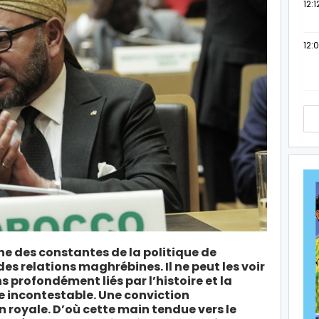
12:1
12:
ne des constantes de la politique de
 relations maghrébines. Il ne peut les voir
 profondément liés par l’histoire et la
e incontestable. Une conviction
 royale. D’où cette main tendue vers le