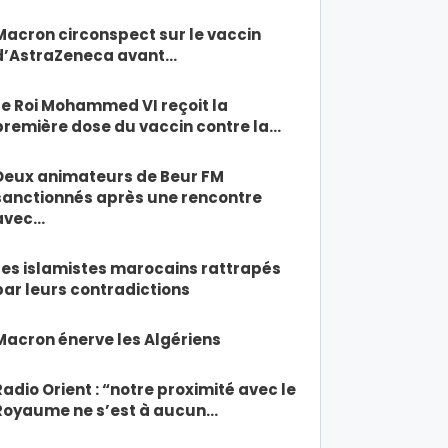
Macron circonspect sur le vaccin
d’AstraZeneca avant…
Le Roi Mohammed VI reçoit la
première dose du vaccin contre la…
Deux animateurs de Beur FM
sanctionnés après une rencontre
avec…
Les islamistes marocains rattrapés
par leurs contradictions
Macron énerve les Algériens
Radio Orient : “notre proximité avec le
Royaume ne s’est à aucun…