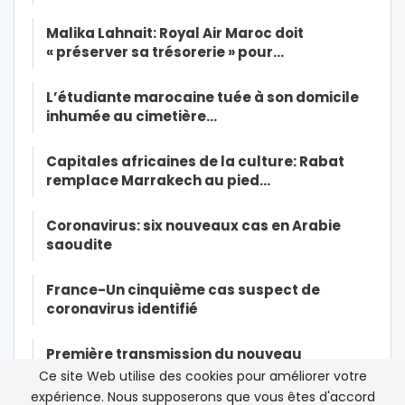
Malika Lahnait: Royal Air Maroc doit
« préserver sa trésorerie » pour…
L’étudiante marocaine tuée à son domicile
inhumée au cimetière…
Capitales africaines de la culture: Rabat
remplace Marrakech au pied…
Coronavirus: six nouveaux cas en Arabie
saoudite
France-Un cinquième cas suspect de
coronavirus identifié
Première transmission du nouveau
coronavirus d’un malade à des…
Ce site Web utilise des cookies pour améliorer votre
expérience. Nous supposerons que vous êtes d'accord