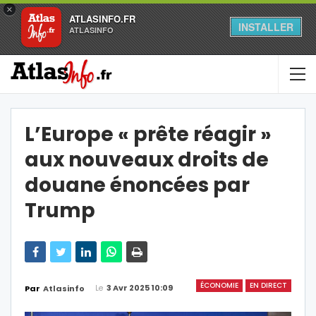
×
ATLASINFO.FR
INSTALLER
ATLASINFO
L’Europe « prête réagir »
aux nouveaux droits de
douane énoncées par
Trump
ÉCONOMIE
EN DIRECT
Le
3 Avr 2025 10:09
Par
Atlasinfo