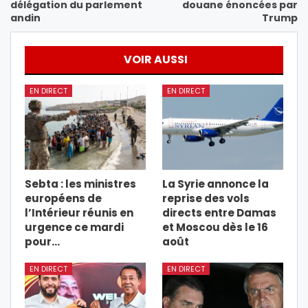
délégation du parlement
douane énoncées par
andin
Trump
VOIR AUSSI
EN DIRECT
EN DIRECT
Sebta : les ministres
La Syrie annonce la
européens de
reprise des vols
l’Intérieur réunis en
directs entre Damas
urgence ce mardi
et Moscou dès le 16
pour…
août
EN DIRECT
EN DIRECT