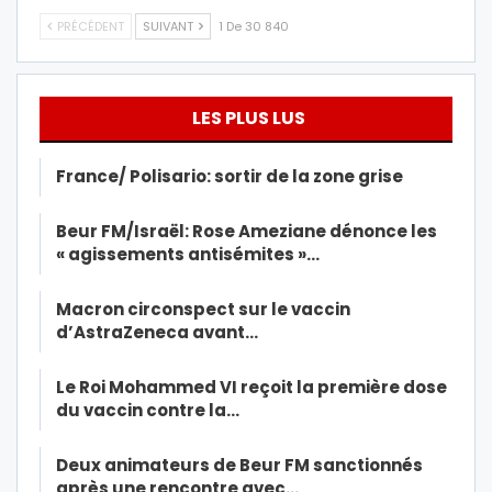
PRÉCÉDENT
SUIVANT
1 De 30 840
LES PLUS LUS
France/ Polisario: sortir de la zone grise
Beur FM/Israël: Rose Ameziane dénonce les
« agissements antisémites »…
Macron circonspect sur le vaccin
d’AstraZeneca avant…
Le Roi Mohammed VI reçoit la première dose
du vaccin contre la…
Deux animateurs de Beur FM sanctionnés
après une rencontre avec…