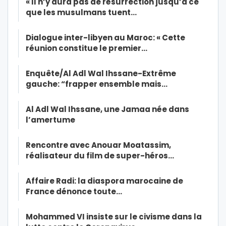
« Il n’y aura pas de résurrection jusqu’à ce
que les musulmans tuent…
Dialogue inter-libyen au Maroc: « Cette
réunion constitue le premier…
Enquête/Al Adl Wal Ihssane-Extrême
gauche: “frapper ensemble mais…
Al Adl Wal Ihssane, une Jamaa née dans
l’amertume
Rencontre avec Anouar Moatassim,
réalisateur du film de super-héros…
Affaire Radi: la diaspora marocaine de
France dénonce toute…
Mohammed VI insiste sur le civisme dans la