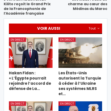
Kilito reçoit le Grand Prix
charme au cœur des
de la Francophonie de
Médinas du Maroc
l’Académie française
VOIR AUSSI
Tout
EN DIRECT
EN DIRECT
Hakan Fidan :
Les États-Unis
« L’Égypte pourrait
autorisent la Turquie
rejoindre l’accord de
à céder à l’Ukraine
défense de La…
ses systèmes MLRS
et…
EN DIRECT
EN DIRECT