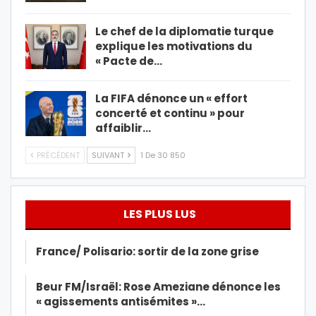
Le chef de la diplomatie turque
explique les motivations du
« Pacte de…
La FIFA dénonce un « effort
concerté et continu » pour
affaiblir…
PRÉCÉDENT
SUIVANT
1 De 30 850
LES PLUS LUS
France/ Polisario: sortir de la zone grise
Beur FM/Israël: Rose Ameziane dénonce les
« agissements antisémites »…