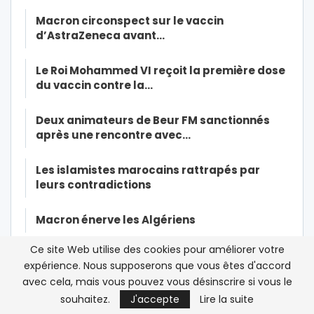
Macron circonspect sur le vaccin
d’AstraZeneca avant…
Le Roi Mohammed VI reçoit la première dose
du vaccin contre la…
Deux animateurs de Beur FM sanctionnés
après une rencontre avec…
Les islamistes marocains rattrapés par
leurs contradictions
Macron énerve les Algériens
Ce site Web utilise des cookies pour améliorer votre
Radio Orient : “notre proximité avec le
expérience. Nous supposerons que vous êtes d'accord
Royaume ne s’est à aucun…
avec cela, mais vous pouvez vous désinscrire si vous le
souhaitez.
J'accepte
Lire la suite
Hicham Alaoui* ou la nostalgie du