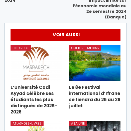
2024
impact limité sur
l’économie mondiale au
2e semestre 2024
(Banque)
VOIR AUSSI
EN DIRECT
CULTURE-MEDIAS
L’Université Cadi
Le 8e Festival
Ayyad célèbre ses
international d’Ifrane
étudiants les plus
se tiendra du 25 au 28
distingués de 2025-
juillet
2026
ATLAS-DES-LIVRES
A LA UNE