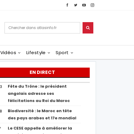
Vidéos
Lifestyle
Sport
EN DIRECT
Fête du Trône : le président
43
angolais adresse ses
félicitations au Roi du Maroc
Biodiversité : le Maroc en tête
38
des pays arabes et 17e mondial
Le CESE appelle à améliorer la
7