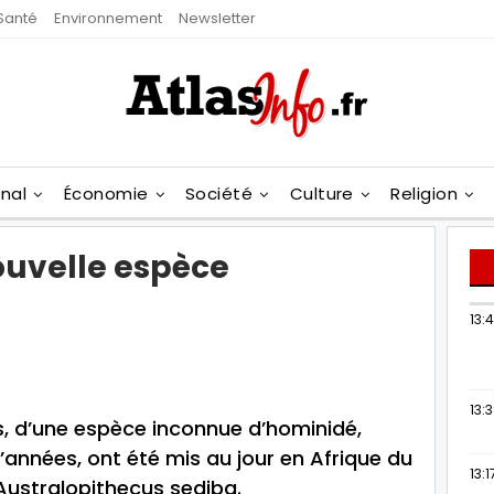
Santé
Environnement
Newsletter
onal
Économie
Société
Culture
Religion
ouvelle espèce
13:
13:
és, d’une espèce inconnue d’hominidé,
’années, ont été mis au jour en Afrique du
13:1
Australopithecus sediba.