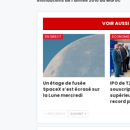
Inondations de l’année 2010 au Maroc
VOIR AUSSI
EN DIRECT
ÉCONOMIE
Un étage de fusée
IPO de T
SpaceX s’est écrasé sur
souscrip
la Lune mercredi
supérieu
record 
PRÉCÉDENT
SUIVANT