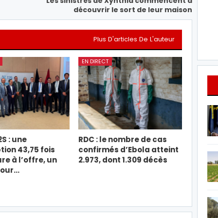
Les sinistrés de Xynthia commencent à
découvrir le sort de leur maison
Plus D'articles De L'auteur
EN DIRECT
2S : une
RDC : le nombre de cas
tion 43,75 fois
confirmés d’Ebola atteint
re à l’offre, un
2.973, dont 1.309 décès
pour…