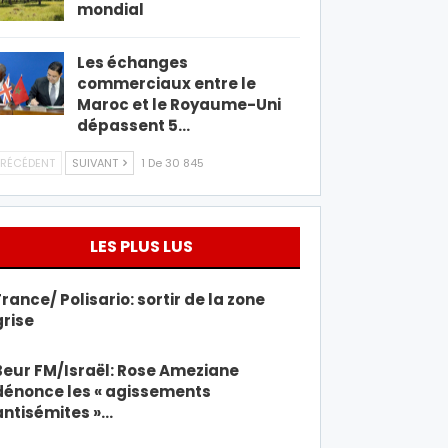
mondial
Les échanges
commerciaux entre le
Maroc et le Royaume-Uni
dépassent 5…
RÉCÉDENT
SUIVANT
1 De 30 845
LES PLUS LUS
France/ Polisario: sortir de la zone
grise
Beur FM/Israël: Rose Ameziane
dénonce les « agissements
antisémites »…