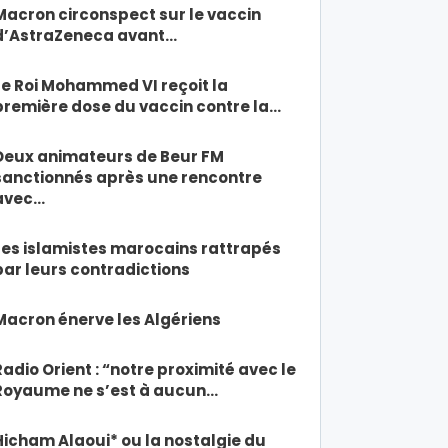
Macron circonspect sur le vaccin
d’AstraZeneca avant…
Le Roi Mohammed VI reçoit la
première dose du vaccin contre la…
Deux animateurs de Beur FM
sanctionnés après une rencontre
avec…
Les islamistes marocains rattrapés
par leurs contradictions
Macron énerve les Algériens
Radio Orient : “notre proximité avec le
Royaume ne s’est à aucun…
Hicham Alaoui* ou la nostalgie du