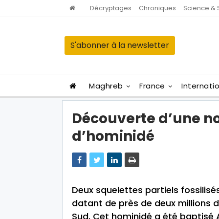
Décryptages
Chroniques
Science & 
S'abonner à la newsletter
Maghreb
France
Internati
Découverte d’une n
d’hominidé
Deux squelettes partiels fossilis
datant de près de deux millions d
Sud. Cet hominidé a été baptisé 