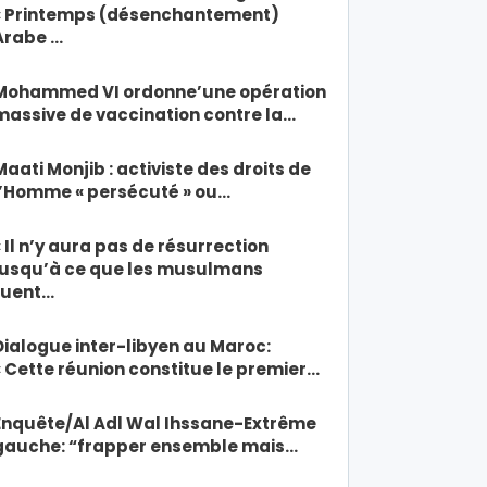
« Printemps (désenchantement)
Arabe …
Mohammed VI ordonne’une opération
massive de vaccination contre la…
Maati Monjib : activiste des droits de
l’Homme « persécuté » ou…
« Il n’y aura pas de résurrection
jusqu’à ce que les musulmans
tuent…
Dialogue inter-libyen au Maroc:
« Cette réunion constitue le premier…
Enquête/Al Adl Wal Ihssane-Extrême
gauche: “frapper ensemble mais…