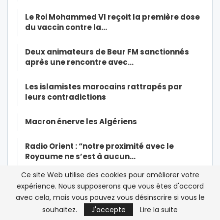
Le Roi Mohammed VI reçoit la première dose
du vaccin contre la…
Deux animateurs de Beur FM sanctionnés
après une rencontre avec…
Les islamistes marocains rattrapés par
leurs contradictions
Macron énerve les Algériens
Radio Orient : “notre proximité avec le
Royaume ne s’est à aucun…
Ce site Web utilise des cookies pour améliorer votre
Hicham Alaoui* ou la nostalgie du
expérience. Nous supposerons que vous êtes d'accord
« Printemps (désenchantement) Arabe …
avec cela, mais vous pouvez vous désinscrire si vous le
souhaitez.
J'accepte
Lire la suite
Mohammed VI ordonne’une opération