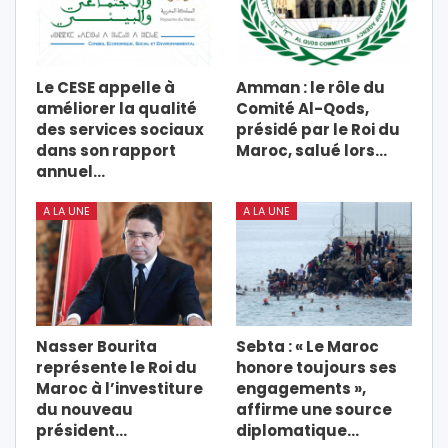
Le CESE appelle à
Amman : le rôle du
améliorer la qualité
Comité Al-Qods,
des services sociaux
présidé par le Roi du
dans son rapport
Maroc, salué lors…
annuel…
A LA UNE
A LA UNE
Nasser Bourita
Sebta : « Le Maroc
représente le Roi du
honore toujours ses
Maroc à l’investiture
engagements »,
du nouveau
affirme une source
président…
diplomatique…