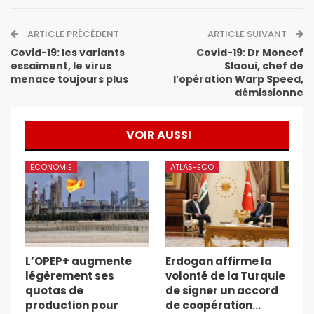
ARTICLE PRÉCÉDENT
ARTICLE SUIVANT
Covid-19: les variants
Covid-19: Dr Moncef
essaiment, le virus
Slaoui, chef de
menace toujours plus
l’opération Warp Speed,
démissionne
VOIR AUSSI
ÉCONOMIE
ATLAS-ECO
L’OPEP+ augmente
Erdogan affirme la
légèrement ses
volonté de la Turquie
quotas de
de signer un accord
production pour
de coopération…