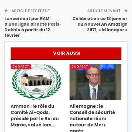
ARTICLE PRÉCÉDENT
ARTICLE SUIVANT
Lancement par RAM
Célébration ce 13 janvier
d’une ligne directe Paris-
du Nouvel An Amazigh
Dakhla à partir du 12
2971, « Id Innayer »
février
VOIR AUSSI
EN DIRECT
EN DIRECT
Amman : le rôle du
Allemagne : le
Comité Al-Qods,
Conseil de sécurité
présidé par le Roi du
nationale réuni
Maroc, salué lors…
autour de Merz
après…