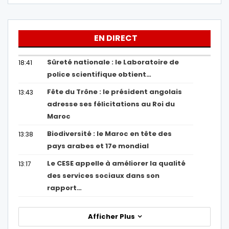
EN DIRECT
Sûreté nationale : le Laboratoire de
18:41
police scientifique obtient…
Fête du Trône : le président angolais
13:43
adresse ses félicitations au Roi du
Maroc
Biodiversité : le Maroc en tête des
13:38
pays arabes et 17e mondial
Le CESE appelle à améliorer la qualité
13:17
des services sociaux dans son
rapport…
Afficher Plus