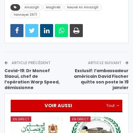
Amazigh
Maghreb
Nouvel An Amazigh
Yannayer 2971
ARTICLE PRÉCÉDENT
ARTICLE SUIVANT
Covid-19: Dr Moncef
Exclusif: l’ambassadeur
Slaoui, chef de
américain David Fischer
l’opération Warp Speed,
quitte son poste le 19
démissionne
janvier
VOIR AUSSI
Tout
EN DIRECT
EN DIRECT