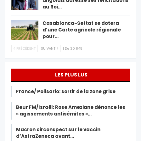
angolais adresse ses félicitations
au Roi…
Casablanca-Settat se dotera
d’une Carte agricole régionale
pour…
PRÉCÉDENT
SUIVANT
1 De 30 845
LES PLUS LUS
France/ Polisario: sortir de la zone grise
Beur FM/Israël: Rose Ameziane dénonce les
« agissements antisémites »…
Macron circonspect sur le vaccin
d’AstraZeneca avant…