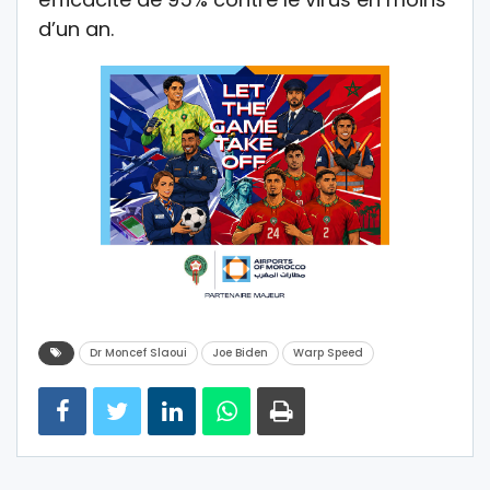
d’un an.
Dr Moncef Slaoui
Joe Biden
Warp Speed