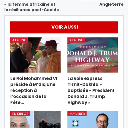
« la femme africaine et
Angleterre
la résilience post-Covid »
VOIR AUSSI
A LA UNE
A LA UNE
Le Roi Mohammed VI
La voie express
préside à M’diq une
Tiznit-Dakhla »
réception à
baptisée « President
l’occasion de la
Donald J. Trump
Fête…
Highway »
EN DIRECT
MAGHREB