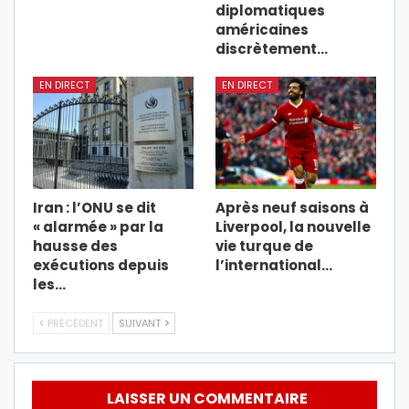
diplomatiques
américaines
discrètement…
EN DIRECT
EN DIRECT
Iran : l’ONU se dit
Après neuf saisons à
« alarmée » par la
Liverpool, la nouvelle
hausse des
vie turque de
exécutions depuis
l’international…
les…
PRÉCÉDENT
SUIVANT
LAISSER UN COMMENTAIRE