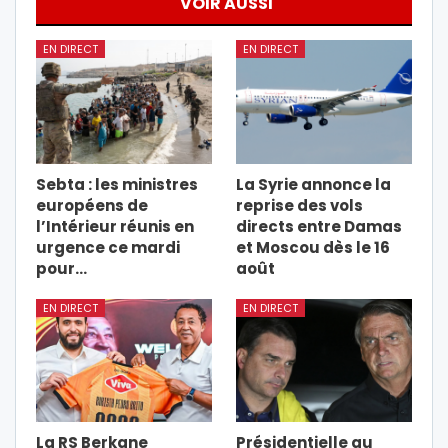
VOIR AUSSI
EN DIRECT
EN DIRECT
Sebta : les ministres
La Syrie annonce la
européens de
reprise des vols
l’Intérieur réunis en
directs entre Damas
urgence ce mardi
et Moscou dès le 16
pour…
août
EN DIRECT
EN DIRECT
La RS Berkane
Présidentielle au