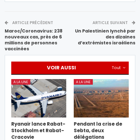
ARTICLE PRÉCÉDENT
ARTICLE SUIVANT
Maroc/Coronavirus: 238
Un Palestinien lynché par
nouveaux cas, près de 6
des dizaines
millions de personnes
d’extrémistes israéliens
vaccinées
VOIR AUSSI
Tout
A LA UNE
A LA UNE
Ryanair lance Rabat-
Pendant la crise de
Stockholm et Rabat-
Sebta, deux
Cracovie
délégations