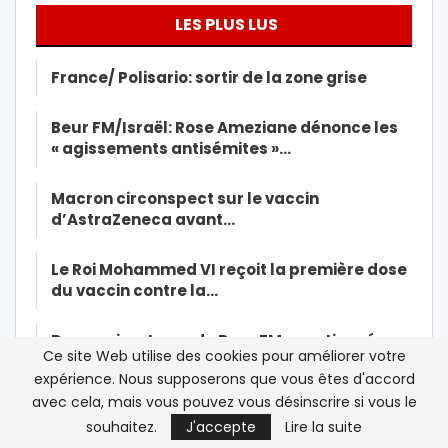
LES PLUS LUS
France/ Polisario: sortir de la zone grise
Beur FM/Israël: Rose Ameziane dénonce les
« agissements antisémites »…
Macron circonspect sur le vaccin
d’AstraZeneca avant…
Le Roi Mohammed VI reçoit la première dose
du vaccin contre la…
Deux animateurs de Beur FM sanctionnés
Ce site Web utilise des cookies pour améliorer votre
après une rencontre avec…
expérience. Nous supposerons que vous êtes d'accord
avec cela, mais vous pouvez vous désinscrire si vous le
Les islamistes marocains rattrapés par
souhaitez.
J'accepte
Lire la suite
leurs contradictions