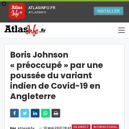
×
ATLASINFO.FR
INSTALLER
ATLASINFO
Boris Johnson
« préoccupé » par une
poussée du variant
indien de Covid-19 en
Angleterre
EN DIRECT
INTERNATIONAL
Le
13 Mai 2021 19:41
Par
Atlasinfo