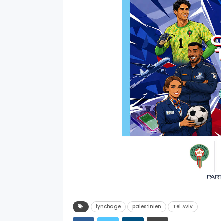
lynchage
palestinien
Tel Aviv