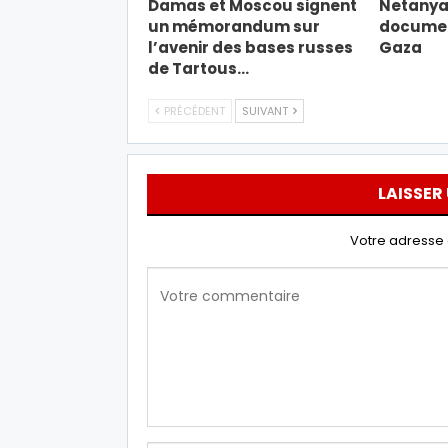
Damas et Moscou signent
Netanyah
un mémorandum sur
document
l’avenir des bases russes
Gaza
de Tartous…
PRÉCÉDENT
SUIVANT
LAISSER
Votre adresse 