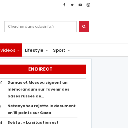
Vidéos
Lifestyle
Sport
EN DIRECT
Damas et Moscou signent un
49
mémorandum sur l’avenir des
bases russes de…
Netanyahou rejette le document
6
en 15 points sur Gaza
Sebta : « La situation est
04