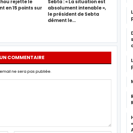
ou rejette le
Sebta : « La situation est
 en 15 points sur
absolument intenable »,
le président de Sebta
dément le…
 UN COMMENTAIRE
email ne sera pas publiée.