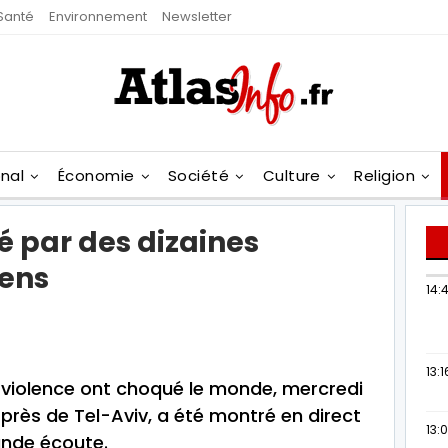
Santé
Environnement
Newsletter
onal
Économie
Société
Culture
Religion
é par des dizaines
iens
14:
13:1
 violence ont choqué le monde, mercredi
, près de Tel-Aviv, a été montré en direct
13:
rande écoute.