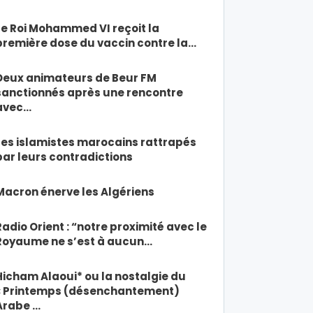
Le Roi Mohammed VI reçoit la
première dose du vaccin contre la…
Deux animateurs de Beur FM
sanctionnés après une rencontre
avec…
Les islamistes marocains rattrapés
par leurs contradictions
Macron énerve les Algériens
Radio Orient : “notre proximité avec le
Royaume ne s’est à aucun…
Hicham Alaoui* ou la nostalgie du
« Printemps (désenchantement)
Arabe …