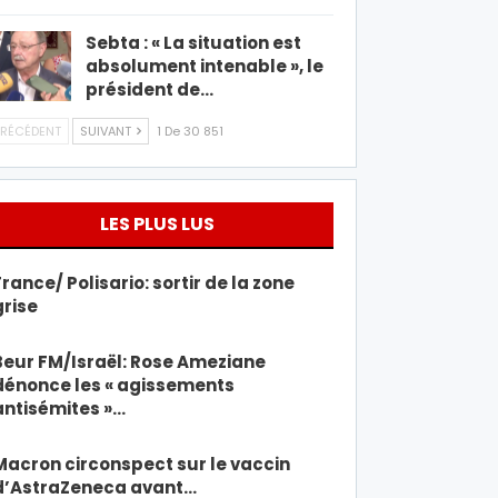
Sebta : « La situation est
absolument intenable », le
président de…
RÉCÉDENT
SUIVANT
1 De 30 851
LES PLUS LUS
France/ Polisario: sortir de la zone
grise
Beur FM/Israël: Rose Ameziane
dénonce les « agissements
antisémites »…
Macron circonspect sur le vaccin
d’AstraZeneca avant…