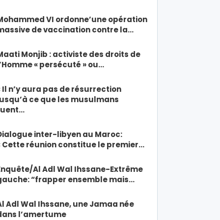
Mohammed VI ordonne’une opération
massive de vaccination contre la…
Maati Monjib : activiste des droits de
l’Homme « persécuté » ou…
« Il n’y aura pas de résurrection
jusqu’à ce que les musulmans
tuent…
Dialogue inter-libyen au Maroc:
« Cette réunion constitue le premier…
Enquête/Al Adl Wal Ihssane-Extrême
gauche: “frapper ensemble mais…
Al Adl Wal Ihssane, une Jamaa née
dans l’amertume