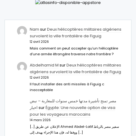
Nam
sur
Deux hélicoptères militaires algériens
survolent la ville frontalière de Figuig
12 avril 2026
Mais comment on peut accepter qu’un hélicoptère
d’une armée étrangère traverse notre frontière ?
Abdelhamid M
sur
Deux hélicoptères militaires
algériens survolent la ville frontalière de Figuig
12 avril 2026
Il faut installer des anti missiles à Figuig c
inacceptable
مصر تمنح تأشيرة مدتها خمس سنوات للمغاربة – نبض
اخبار
sur
Égypte: Une nouvelle option de visa
pour les voyageurs marocains
14 mars 2026
[…] الإعلان عن طريق Ahmed Abdel-Latifسفير مصر بالرباط.
ووفقا له، فإن هذا الإجراء يهدف إلى […]