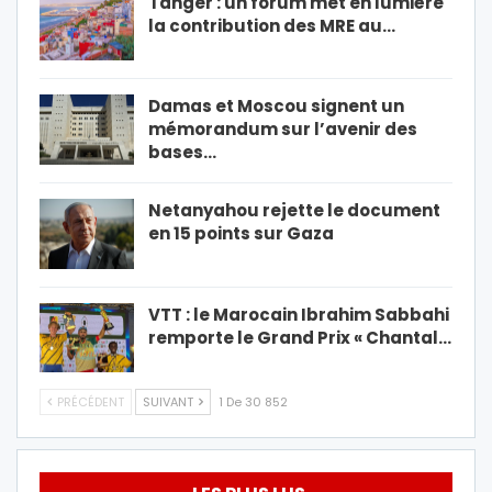
Tanger : un forum met en lumière
la contribution des MRE au…
Damas et Moscou signent un
mémorandum sur l’avenir des
bases…
Netanyahou rejette le document
en 15 points sur Gaza
VTT : le Marocain Ibrahim Sabbahi
remporte le Grand Prix « Chantal…
PRÉCÉDENT
SUIVANT
1 De 30 852