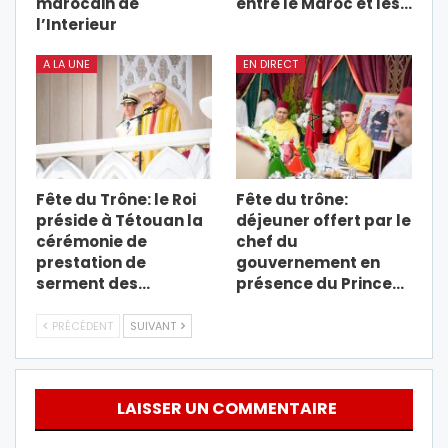
marocain de
entre le Maroc et les…
l’Interieur
A LA UNE
EN DIRECT
Fête du Trône: le Roi
Fête du trône:
préside à Tétouan la
déjeuner offert par le
cérémonie de
chef du
prestation de
gouvernement en
serment des…
présence du Prince…
PRÉCÉDENT
SUIVANT
LAISSER UN COMMENTAIRE