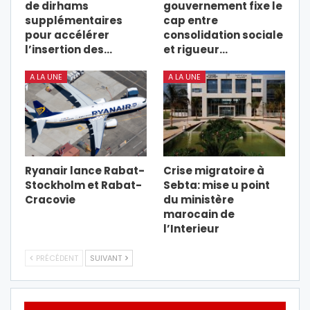
de dirhams
gouvernement fixe le
supplémentaires
cap entre
pour accélérer
consolidation sociale
l’insertion des…
et rigueur…
A LA UNE
A LA UNE
Ryanair lance Rabat-
Crise migratoire à
Stockholm et Rabat-
Sebta: mise u point
Cracovie
du ministère
marocain de
l’Interieur
PRÉCÉDENT
SUIVANT