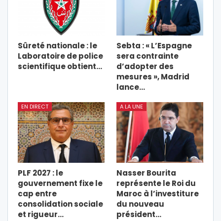
Sûreté nationale : le
Sebta : « L’Espagne
Laboratoire de police
sera contrainte
scientifique obtient…
d’adopter des
mesures », Madrid
lance…
EN DIRECT
A LA UNE
PLF 2027 : le
Nasser Bourita
gouvernement fixe le
représente le Roi du
cap entre
Maroc à l’investiture
consolidation sociale
du nouveau
et rigueur…
président…