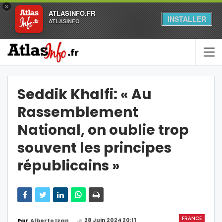
×
ATLASINFO.FR
INSTALLER
ATLASINFO
Seddik Khalfi: « Au
Rassemblement
National, on oublie trop
souvent les principes
républicains »
FRANCE
Le
28 Juin 2024 20:11
Par
Alberto Izan