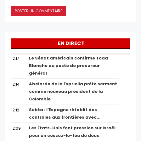
EN DIRECT
Le Sénat américain confirme Todd
12:17
Blanche au poste de procureur
général
Abelardo de la Espriella prête serment
12:14
comme nouveau président de la
Colombie
Sebta : l’Espagne rétablit des
12:12
contrôles aux frontières avec…
Les États-Unis font pression sur Israël
12:09
pour un cessez-le-feu de deux