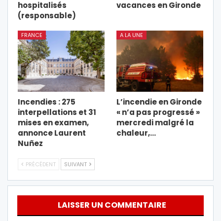
hospitalisés
vacances en Gironde
(responsable)
FRANCE
A LA UNE
Incendies : 275
L’incendie en Gironde
interpellations et 31
« n’a pas progressé »
mises en examen,
mercredi malgré la
annonce Laurent
chaleur,…
Nuñez
PRÉCÉDENT
SUIVANT
LAISSER UN COMMENTAIRE