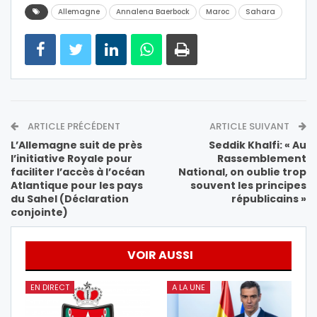
Allemagne
Annalena Baerbock
Maroc
Sahara
ARTICLE PRÉCÉDENT
ARTICLE SUIVANT
L’Allemagne suit de près
Seddik Khalfi: « Au
l’initiative Royale pour
Rassemblement
faciliter l’accès à l’océan
National, on oublie trop
Atlantique pour les pays
souvent les principes
du Sahel (Déclaration
républicains »
conjointe)
VOIR AUSSI
EN DIRECT
A LA UNE