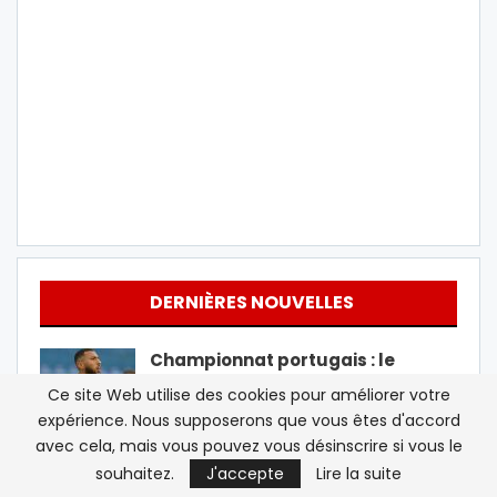
DERNIÈRES NOUVELLES
Championnat portugais : le
Marocain Yanis Begraoui sauve
Ce site Web utilise des cookies pour améliorer votre
Estoril de la…
expérience. Nous supposerons que vous êtes d'accord
avec cela, mais vous pouvez vous désinscrire si vous le
Le Sénat américain approuve la
souhaitez.
J'accepte
Lire la suite
nomination de Todd Blanche au