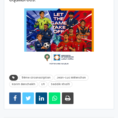
9ème circonscription
Jean-Luc Mélenchon
Karim Bencheikh
LFI
Seddik Khalfi