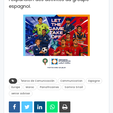
espagnol.
"Marco de Comunicación
Communication
Espagne
Europe
Maroc
Panafricaines
Samira Sitaïl
senior advisor