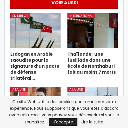
VOIR AUSSI
EN DIRECT
INTERNATIONAL
Erdogan en Arabie
Thaïlande : une
saoudite pour la
fusillade dans une
signature d’un pacte
école de Nonthaburi
de défense
fait au moins 7 morts
trilatéral…
A LA UNE
A LA UNE
Ce site Web utilise des cookies pour améliorer votre
expérience. Nous supposerons que vous êtes d'accord
avec cela, mais vous pouvez vous désinscrire si vous le
souhaitez.
J'accepte
Lire la suite