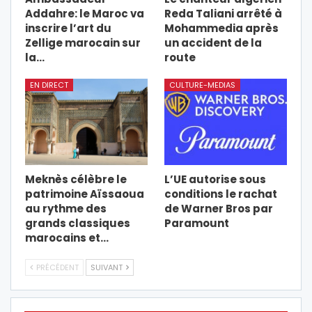
Addahre: le Maroc va
Reda Taliani arrêté à
inscrire l’art du
Mohammedia après
Zellige marocain sur
un accident de la
la…
route
EN DIRECT
CULTURE-MEDIAS
Meknès célèbre le
L’UE autorise sous
patrimoine Aïssaoua
conditions le rachat
au rythme des
de Warner Bros par
grands classiques
Paramount
marocains et…
PRÉCÉDENT
SUIVANT