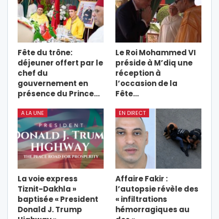
Fête du trône:
Le Roi Mohammed VI
déjeuner offert par le
préside à M’diq une
chef du
réception à
gouvernement en
l’occasion de la
présence du Prince…
Fête…
A LA UNE
EN DIRECT
La voie express
Affaire Fakir :
Tiznit-Dakhla »
l’autopsie révèle des
baptisée « President
« infiltrations
Donald J. Trump
hémorragiques au