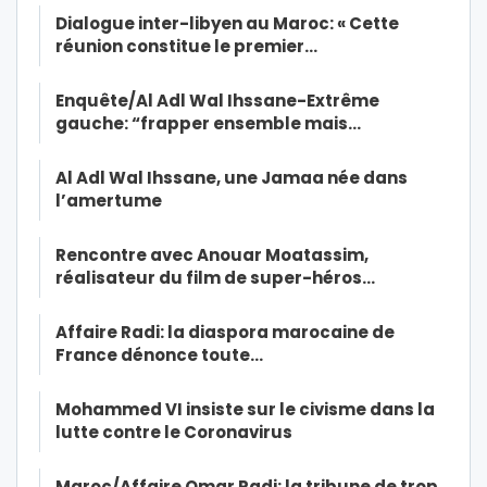
Dialogue inter-libyen au Maroc: « Cette
réunion constitue le premier…
Enquête/Al Adl Wal Ihssane-Extrême
gauche: “frapper ensemble mais…
Al Adl Wal Ihssane, une Jamaa née dans
l’amertume
Rencontre avec Anouar Moatassim,
réalisateur du film de super-héros…
Affaire Radi: la diaspora marocaine de
France dénonce toute…
Mohammed VI insiste sur le civisme dans la
lutte contre le Coronavirus
Maroc/Affaire Omar Radi: la tribune de trop