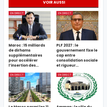
VOIR AUSSI
EN DIRECT
EN DIRECT
Maroc : 15 milliards
PLF 2027 : le
de dirhams
gouvernement fixe le
supplémentaires
cap entre
pour accélérer
consolidation sociale
l’insertion des…
et rigueur…
EN DIRECT
EN DIRECT
Le Maroc parmi les 11
Amman : le rôle du