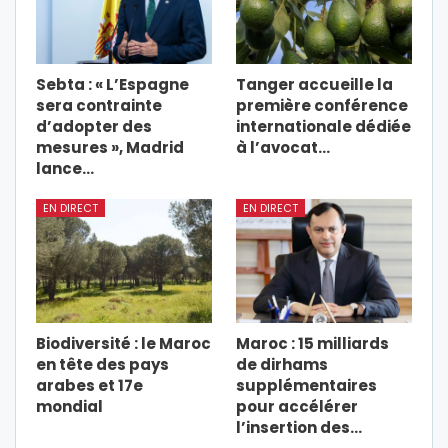
Sebta : « L’Espagne
Tanger accueille la
sera contrainte
première conférence
d’adopter des
internationale dédiée
mesures », Madrid
à l’avocat…
lance…
EN DIRECT
EN DIRECT
Biodiversité : le Maroc
Maroc : 15 milliards
en tête des pays
de dirhams
arabes et 17e
supplémentaires
mondial
pour accélérer
l’insertion des…