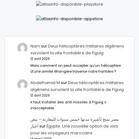
Nam
sur
Deux hélicoptères militaires algériens
survolent la ville frontalière de Figuig
12 avril 2026
Mais comment on peut accepter qu’un hélicoptère
d’une armée étrangère traverse notre frontière ?
Abdelhamid M
sur
Deux hélicoptères militaires
algériens survolent la ville frontalière de Figuig
12 avril 2026
Il faut installer des anti missiles à Figuig c
inacceptable
مصر تمنح تأشيرة مدتها خمس سنوات للمغاربة – نبض
اخبار
sur
Égypte: Une nouvelle option de visa
pour les voyageurs marocains
14 mars 2026