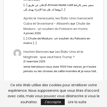
[…] الإعلان عن طريق Ahmed Abdel-Latifسفير مصر بالرباط.
ووفقا له، فإن هذا الإجراء يهدف إلى […]
Après le Venezuela, les États-Unis menacent
Cuba et Groenland - Atlasinfo
sur
Chute de
Maduro : un soutien du Polisario en moins
4 janvier 2026
[…] Chute de Maduro : un soutien du Polisario en
moins […]
Hachim Bennani
sur
Les États-Unis et le
Maghreb : que veut faire Trump ?
21 novembre 2025
omar bendouro vous avez 1000 fois raison, je n'avais
jamais vu les choses de cette manière et je vous fait…
Ce site Web utilise des cookies pour améliorer votre
expérience. Nous supposerons que vous êtes d'accord
avec cela, mais vous pouvez vous désinscrire si vous le
souhaitez.
J'accepte
Lire la suite