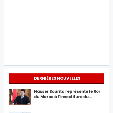
DERNIÈRES NOUVELLES
Nasser Bourita représente le Roi
du Maroc à l’investiture du…