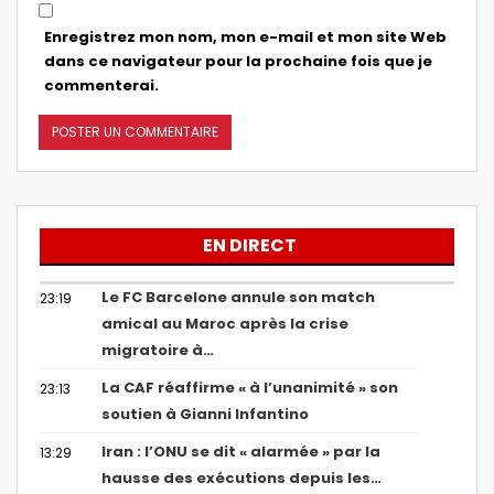
Enregistrez mon nom, mon e-mail et mon site Web
dans ce navigateur pour la prochaine fois que je
commenterai.
EN DIRECT
Le FC Barcelone annule son match
23:19
amical au Maroc après la crise
migratoire à…
La CAF réaffirme « à l’unanimité » son
23:13
soutien à Gianni Infantino
Iran : l’ONU se dit « alarmée » par la
13:29
hausse des exécutions depuis les…