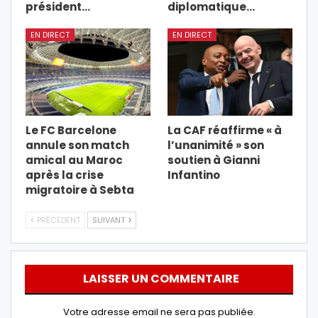
président…
diplomatique…
EN DIRECT
EN DIRECT
Le FC Barcelone
La CAF réaffirme « à
annule son match
l’unanimité » son
amical au Maroc
soutien à Gianni
après la crise
Infantino
migratoire à Sebta
PRÉCÉDENT
SUIVANT
LAISSER UN COMMENTAIRE
Votre adresse email ne sera pas publiée.