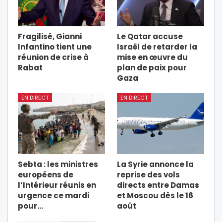
Fragilisé, Gianni
Le Qatar accuse
Infantino tient une
Israël de retarder la
réunion de crise à
mise en œuvre du
Rabat
plan de paix pour
Gaza
EN DIRECT
EN DIRECT
Sebta : les ministres
La Syrie annonce la
européens de
reprise des vols
l’Intérieur réunis en
directs entre Damas
urgence ce mardi
et Moscou dès le 16
pour…
août