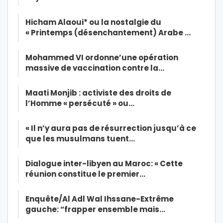
Hicham Alaoui* ou la nostalgie du
« Printemps (désenchantement) Arabe …
Mohammed VI ordonne’une opération
massive de vaccination contre la…
Maati Monjib : activiste des droits de
l’Homme « persécuté » ou…
« Il n’y aura pas de résurrection jusqu’à ce
que les musulmans tuent…
Dialogue inter-libyen au Maroc: « Cette
réunion constitue le premier…
Enquête/Al Adl Wal Ihssane-Extrême
gauche: “frapper ensemble mais…