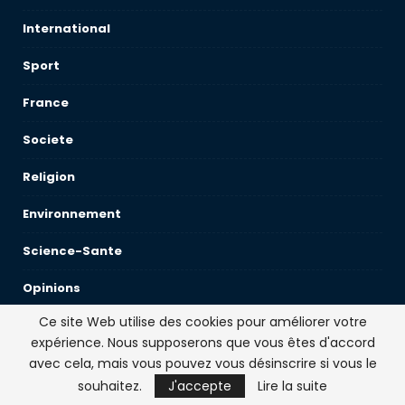
International
Sport
France
Societe
Religion
Environnement
Science-Sante
Opinions
Économie
Ce site Web utilise des cookies pour améliorer votre
expérience. Nous supposerons que vous êtes d'accord
Culture-Medias
avec cela, mais vous pouvez vous désinscrire si vous le
souhaitez.
J'accepte
Lire la suite
Décryptages