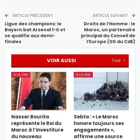
ARTICLE PRÉCÉDENT
ARTICLE SUIVANT
Ligue des champions: le
Droits de l’Homme : le
Bayern bat Arsenal 1-0 et
Maroc, un partenaire
se qualifie aux demi-
principal du Conseil de
finales
l’Europe (SG du CdE)
VOIR AUSSI
Tout
A LA UNE
A LA UNE
Nasser Bourita
Sebta : « Le Maroc
représente le Roi du
honore toujours ses
Maroc à l’investiture
engagements »,
du nouveau
affirme une source