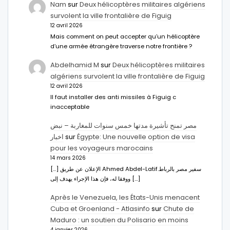
Nam
sur
Deux hélicoptères militaires algériens
survolent la ville frontalière de Figuig
12 avril 2026
Mais comment on peut accepter qu’un hélicoptère
d’une armée étrangère traverse notre frontière ?
Abdelhamid M
sur
Deux hélicoptères militaires
algériens survolent la ville frontalière de Figuig
12 avril 2026
Il faut installer des anti missiles à Figuig c
inacceptable
مصر تمنح تأشيرة مدتها خمس سنوات للمغاربة – نبض
اخبار
sur
Égypte: Une nouvelle option de visa
pour les voyageurs marocains
14 mars 2026
[…] الإعلان عن طريق Ahmed Abdel-Latifسفير مصر بالرباط.
ووفقا له، فإن هذا الإجراء يهدف إلى […]
Après le Venezuela, les États-Unis menacent
Cuba et Groenland - Atlasinfo
sur
Chute de
Maduro : un soutien du Polisario en moins
4 janvier 2026