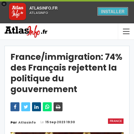
×
ATLASINFO.FR
INSTALLER
ATLASINFO
France/immigration: 74%
des Français rejettent la
politique du
gouvernement
FRANCE
Le
15 Sep 2023 19:30
Par
Atlasinfo