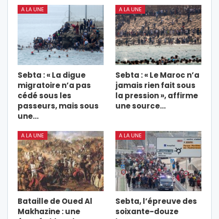
A LA UNE
A LA UNE
Sebta : « La digue
Sebta : « Le Maroc n’a
migratoire n’a pas
jamais rien fait sous
cédé sous les
la pression », affirme
passeurs, mais sous
une source…
une…
A LA UNE
A LA UNE
Bataille de Oued Al
Sebta, l’épreuve des
Makhazine : une
soixante-douze