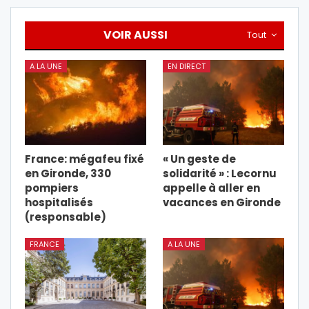
VOIR AUSSI
Tout
A LA UNE
EN DIRECT
France: mégafeu fixé
« Un geste de
en Gironde, 330
solidarité » : Lecornu
pompiers
appelle à aller en
hospitalisés
vacances en Gironde
(responsable)
FRANCE
A LA UNE