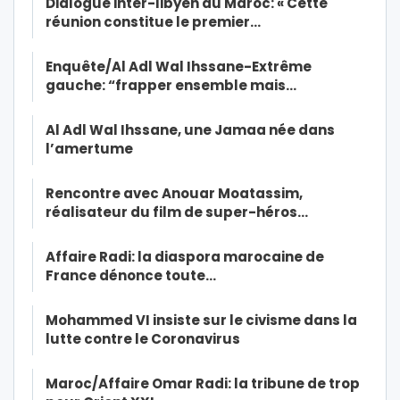
Dialogue inter-libyen au Maroc: « Cette
réunion constitue le premier…
Enquête/Al Adl Wal Ihssane-Extrême
gauche: “frapper ensemble mais…
Al Adl Wal Ihssane, une Jamaa née dans
l’amertume
Rencontre avec Anouar Moatassim,
réalisateur du film de super-héros…
Affaire Radi: la diaspora marocaine de
France dénonce toute…
Mohammed VI insiste sur le civisme dans la
lutte contre le Coronavirus
Maroc/Affaire Omar Radi: la tribune de trop