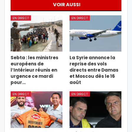
VOIR AUSSI
EN DIRECT
EN DIRECT
Sebta : les ministres
La Syrie annonce la
européens de
reprise des vols
l’Intérieur réunis en
directs entre Damas
urgence ce mardi
et Moscou dès le 16
pour…
août
EN DIRECT
EN DIRECT