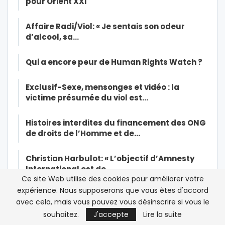
pour Orient XXI
Affaire Radi/Viol: « Je sentais son odeur
d’alcool, sa…
Qui a encore peur de Human Rights Watch ?
Exclusif-Sexe, mensonges et vidéo : la
victime présumée du viol est…
Histoires interdites du financement des ONG
de droits de l’Homme et de…
Christian Harbulot: « L’objectif d’Amnesty
International est de…
Ce site Web utilise des cookies pour améliorer votre
expérience. Nous supposerons que vous êtes d'accord
Le journaliste Omar Radi utilisé par Amnesty
avec cela, mais vous pouvez vous désinscrire si vous le
International dans sa…
souhaitez.
J'accepte
Lire la suite