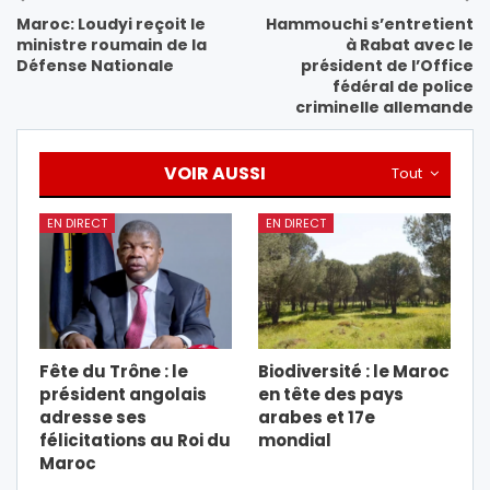
Maroc: Loudyi reçoit le
Hammouchi s’entretient
ministre roumain de la
à Rabat avec le
Défense Nationale
président de l’Office
fédéral de police
criminelle allemande
VOIR AUSSI
Tout
EN DIRECT
EN DIRECT
Fête du Trône : le
Biodiversité : le Maroc
président angolais
en tête des pays
adresse ses
arabes et 17e
félicitations au Roi du
mondial
Maroc