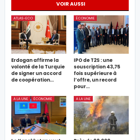
VOIR AUSSI
ATLAS-ECO
ÉCONOMIE
Erdogan affirme la
IPO de T2S : une
volonté de la Turquie
souscription 43,75
de signer un accord
fois supérieure à
de coopération…
l’offre, un record
pour…
A LA UNE
ÉCONOMIE
A LA UNE