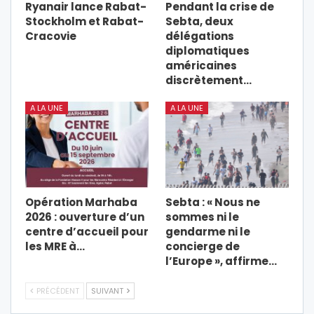
Ryanair lance Rabat-
Pendant la crise de
Stockholm et Rabat-
Sebta, deux
Cracovie
délégations
diplomatiques
américaines
discrètement…
A LA UNE
A LA UNE
Opération Marhaba
Sebta : « Nous ne
2026 : ouverture d’un
sommes ni le
centre d’accueil pour
gendarme ni le
les MRE à…
concierge de
l’Europe », affirme…
PRÉCÉDENT
SUIVANT