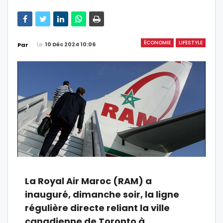
ÉCONOMIE
LIFESTYLE
Le
10 Déc 2024 10:06
Par
La Royal Air Maroc (RAM) a
inauguré, dimanche soir, la ligne
régulière directe reliant la ville
canadienne de Toronto à