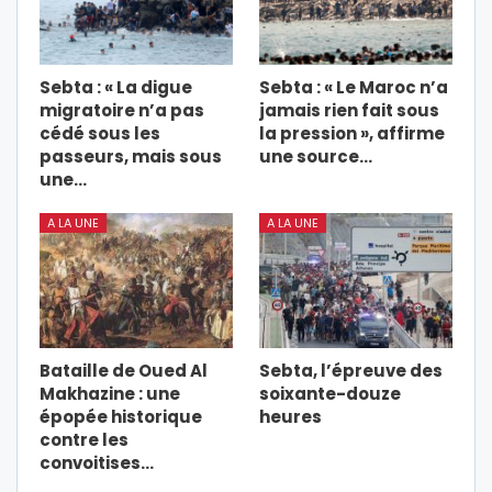
Sebta : « La digue
Sebta : « Le Maroc n’a
migratoire n’a pas
jamais rien fait sous
cédé sous les
la pression », affirme
passeurs, mais sous
une source…
une…
A LA UNE
A LA UNE
Bataille de Oued Al
Sebta, l’épreuve des
Makhazine : une
soixante-douze
épopée historique
heures
contre les
convoitises…