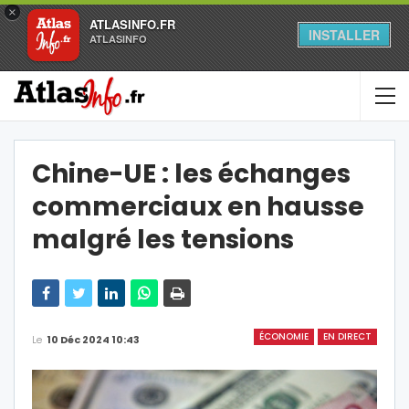
×
ATLASINFO.FR
INSTALLER
ATLASINFO
Chine-UE : les échanges
commerciaux en hausse
malgré les tensions
ÉCONOMIE
EN DIRECT
Le
10 Déc 2024 10:43