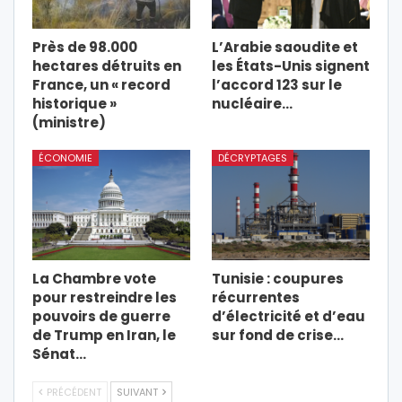
Près de 98.000
L’Arabie saoudite et
hectares détruits en
les États-Unis signent
France, un « record
l’accord 123 sur le
historique »
nucléaire…
(ministre)
ÉCONOMIE
DÉCRYPTAGES
La Chambre vote
Tunisie : coupures
pour restreindre les
récurrentes
pouvoirs de guerre
d’électricité et d’eau
de Trump en Iran, le
sur fond de crise…
Sénat…
PRÉCÉDENT
SUIVANT