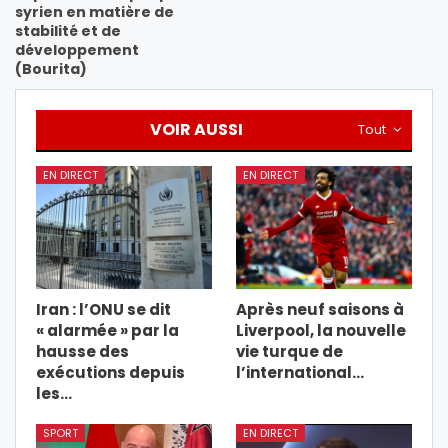
syrien en matière de
stabilité et de
développement
(Bourita)
VOIR AUSSI
Tout
EN DIRECT
EN DIRECT
Iran : l’ONU se dit
Après neuf saisons à
« alarmée » par la
Liverpool, la nouvelle
hausse des
vie turque de
exécutions depuis
l’international…
les…
SPORT
EN DIRECT