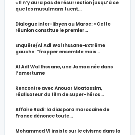
« Il n’y aura pas de résurrection jusqu’à ce
que les musulmans tuent…
Dialogue inter-libyen au Maroc: « Cette
réunion constitue le premier…
Enquête/Al Adl Wal Ihssane-Extrême
gauche: “frapper ensemble mais…
Al Adl Wal Ihssane, une Jamaa née dans
l’amertume
Rencontre avec Anouar Moatassim,
réalisateur du film de super-héros…
Affaire Radi: la diaspora marocaine de
France dénonce toute…
Mohammed VI insiste sur le civisme dans la