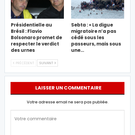
Présidentielle au
Sebta : « La digue
Brésil : Flavio
migratoire n’a pas
Bolsonaro promet de
cédé sous les
respecter le verdict
passeurs, mais sous
des urnes
une…
PRÉCÉDENT
SUIVANT
LAISSER UN COMMENTAIRE
Votre adresse email ne sera pas publiée.