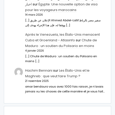
اخبار
sur
Égypte: Une nouvelle option de visa
pour les voyageurs marocains
14 mars 2026
[…] الإعلان عن طريق Ahmed Abdel-Latifسفير مصر بالرباط.
ووفقا له، فإن هذا الإجراء يهدف إلى […]
Après le Venezuela, les États-Unis menacent
Cuba et Groenland - Atlasinfo
sur
Chute de
Maduro : un soutien du Polisario en moins
4 janvier 2026
[…] Chute de Maduro : un soutien du Polisario en
moins […]
Hachim Bennani
sur
Les États-Unis et le
Maghreb : que veut faire Trump ?
21 novembre 2025
omar bendouro vous avez 1000 fois raison, je n'avais
jamais vu les choses de cette manière et je vous fait…