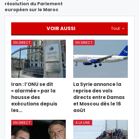
résolution du Parlement
européen sur le Maroc
VOIR AUSSI
Tout
EN DIRECT
EN DIRECT
Iran : l’ONU se dit
La Syrie annonce la
« alarmée » par la
reprise des vols
hausse des
directs entre Damas
exécutions depuis
et Moscou dès le 16
les…
août
EN DIRECT
A LA UNE