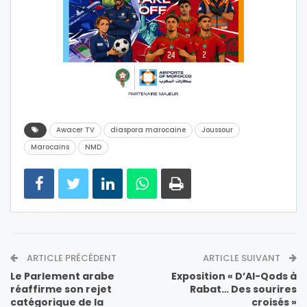
Awacer TV
diaspora marocaine
Joussour
Marocains
NMD
ARTICLE PRÉCÉDENT
ARTICLE SUIVANT
Le Parlement arabe
Exposition « D’Al-Qods à
réaffirme son rejet
Rabat… Des sourires
catégorique de la
croisés »