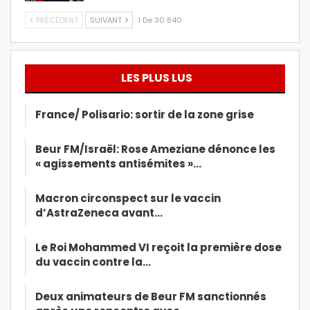
PRÉCÉDENT
SUIVANT
1 De 30 840
LES PLUS LUS
France/ Polisario: sortir de la zone grise
Beur FM/Israël: Rose Ameziane dénonce les
« agissements antisémites »…
Macron circonspect sur le vaccin
d’AstraZeneca avant…
Le Roi Mohammed VI reçoit la première dose
du vaccin contre la…
Deux animateurs de Beur FM sanctionnés