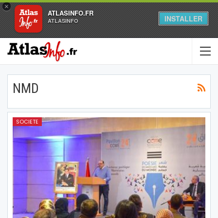
×
ATLASINFO.FR
INSTALLER
ATLASINFO
NMD
SOCIETE