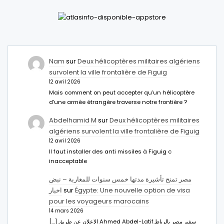
Nam
sur
Deux hélicoptères militaires algériens
survolent la ville frontalière de Figuig
12 avril 2026
Mais comment on peut accepter qu’un hélicoptère
d’une armée étrangère traverse notre frontière ?
Abdelhamid M
sur
Deux hélicoptères militaires
algériens survolent la ville frontalière de Figuig
12 avril 2026
Il faut installer des anti missiles à Figuig c
inacceptable
مصر تمنح تأشيرة مدتها خمس سنوات للمغاربة – نبض
اخبار
sur
Égypte: Une nouvelle option de visa
pour les voyageurs marocains
14 mars 2026
[…] الإعلان عن طريق Ahmed Abdel-Latifسفير مصر بالرباط.