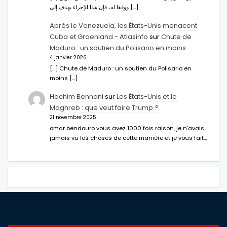
ووفقا له، فإن هذا الإجراء يهدف إلى […]
Après le Venezuela, les États-Unis menacent
Cuba et Groenland - Atlasinfo
sur
Chute de
Maduro : un soutien du Polisario en moins
4 janvier 2026
[…] Chute de Maduro : un soutien du Polisario en
moins […]
Hachim Bennani
sur
Les États-Unis et le
Maghreb : que veut faire Trump ?
21 novembre 2025
omar bendouro vous avez 1000 fois raison, je n'avais
jamais vu les choses de cette manière et je vous fait…